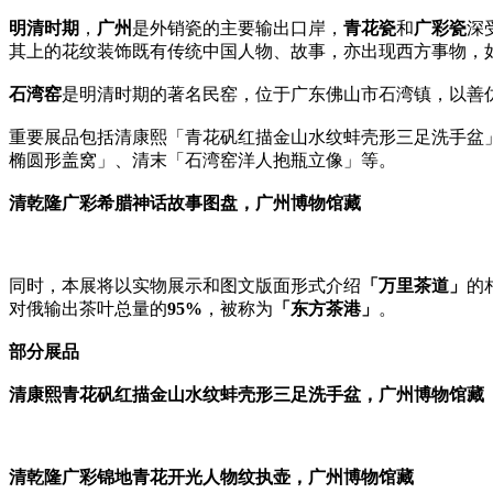
明清时期
，
广州
是外销瓷的主要输出口岸，
青花瓷
和
广彩瓷
深
其上的花纹装饰既有传统中国人物、故事，亦出现西方事物，
石湾窑
是明清时期的著名民窑，位于广东佛山市石湾镇，以善
重要展品包括清康熙「青花矾红描金山水纹蚌壳形三足洗手盆
椭圆形盖窝」、清末「石湾窑洋人抱瓶立像」等。
清乾隆广彩希腊神话故事图盘，广州博物馆藏
同时，本展将以实物展示和图文版面形式介绍
「万里茶道」
的
对俄输出茶叶总量的
95%
，被称为
「东方茶港」
。
部分展品
清康熙青花矾红描金山水纹蚌壳形三足洗手盆，广州博物馆藏
清乾隆广彩锦地青花开光人物纹执壶，广州博物馆藏