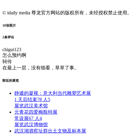
© idaily media 尊龙官方网站的版权所有，未经授权禁止使用。
18
张照片
2
条评论
chigui123
怎么预约啊
轲伶
在最上一层，没有细看，草草了事。
附近的展览
静谧的凝视：意大利当代雕塑艺术展
1 天后结束
78 人
5
展览
武汉美术馆
元青花四爱梅瓶特展
常设展
67 人
4
展览
武汉博物馆
武汉湖泗窑址群出土文物及标本展