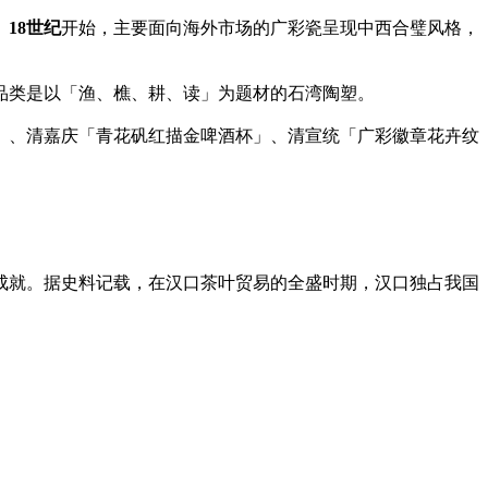
。
18世纪
开始，主要面向海外市场的广彩瓷呈现中西合璧风格，
品类是以「渔、樵、耕、读」为题材的石湾陶塑。
」、清嘉庆「青花矾红描金啤酒杯」、清宣统「广彩徽章花卉纹
成就。据史料记载，在汉口茶叶贸易的全盛时期，汉口独占我国