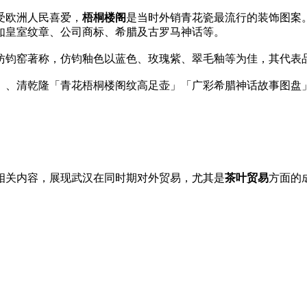
受欧洲人民喜爱，
梧桐楼阁
是当时外销青花瓷最流行的装饰图案
如皇室纹章、公司商标、希腊及古罗马神话等。
仿钧窑著称，仿钧釉色以蓝色、玫瑰紫、翠毛釉等为佳，其代表
」、清乾隆「青花梧桐楼阁纹高足壶」「广彩希腊神话故事图盘
相关内容，展现武汉在同时期对外贸易，尤其是
茶叶贸易
方面的