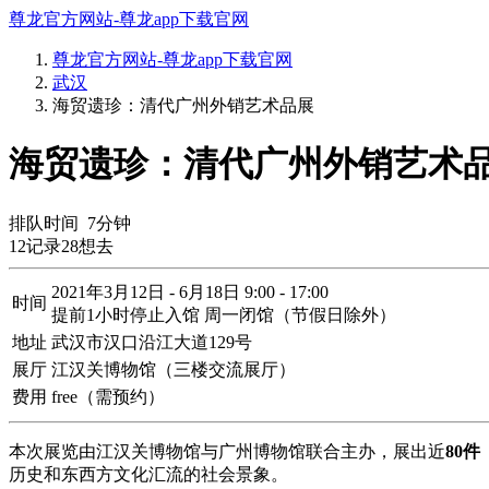
尊龙官方网站-尊龙app下载官网
尊龙官方网站-尊龙app下载官网
武汉
海贸遗珍：清代广州外销艺术品展
海贸遗珍：清代广州外销艺术品
排队时间
7
分钟
12
记录
28
想去
2021年3月12日 - 6月18日 9:00 - 17:00
时间
提前1小时停止入馆 周一闭馆（节假日除外）
地址
武汉市汉口沿江大道129号
展厅
江汉关博物馆（三楼交流展厅）
费用
free（需预约）
本次展览由江汉关博物馆与广州博物馆联合主办，展出近
80件
历史和东西方文化汇流的社会景象。