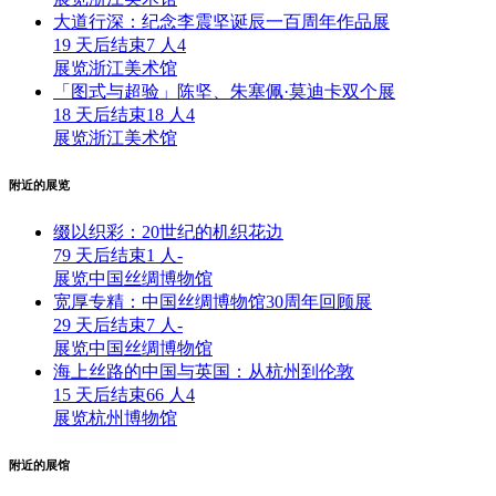
大道行深：纪念李震坚诞辰一百周年作品展
19 天后结束
7 人
4
展览
浙江美术馆
「图式与超验」陈坚、朱塞佩·莫迪卡双个展
18 天后结束
18 人
4
展览
浙江美术馆
附近的展览
缀以织彩：20世纪的机织花边
79 天后结束
1 人
-
展览
中国丝绸博物馆
宽厚专精：中国丝绸博物馆30周年回顾展
29 天后结束
7 人
-
展览
中国丝绸博物馆
海上丝路的中国与英国：从杭州到伦敦
15 天后结束
66 人
4
展览
杭州博物馆
附近的展馆