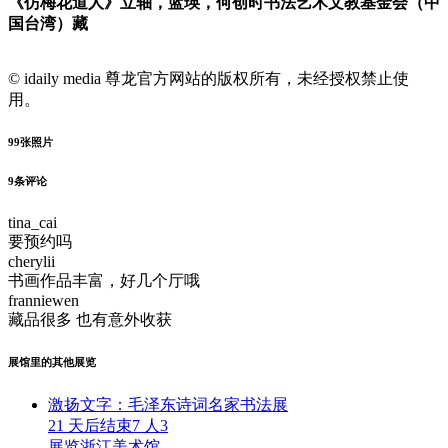
《仿梅花道人》立轴，蓝瑛，何创时书法艺术文教基金会（中
国台湾）藏
© idaily media 尊龙官方网站的版权所有，未经授权禁止使
用。
99
张照片
9
条评论
tina_cai
要预约吗
cherylii
书画作品丰富，好几个厅哦
franniewen
藏品很多 也有意外收获
展馆里的其他展览
激扬文字：毛泽东诗词名家书法展
21 天后结束
7 人
3
展览
浙江美术馆