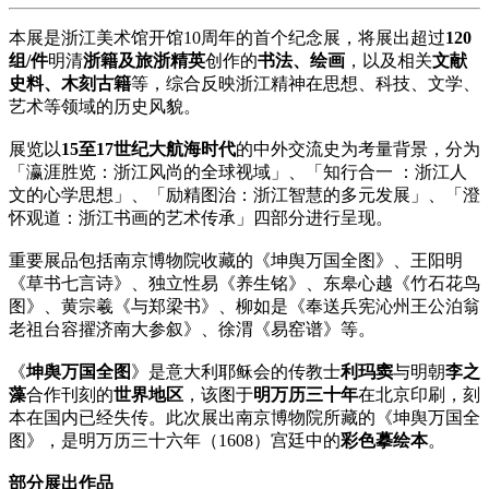
本展是浙江美术馆开馆10周年的首个纪念展，将展出超过
120
组/件
明清
浙籍及旅浙精英
创作的
书法、绘画
，以及相关
文献
史料、木刻古籍
等，综合反映浙江精神在思想、科技、文学、
艺术等领域的历史风貌。
展览以
15至17世纪大航海时代
的中外交流史为考量背景，分为
「瀛涯胜览：浙江风尚的全球视域」、「知行合一 ：浙江人
文的心学思想」、「励精图治：浙江智慧的多元发展」、「澄
怀观道：浙江书画的艺术传承」四部分进行呈现。
重要展品包括南京博物院收藏的《坤舆万国全图》、王阳明
《草书七言诗》、独立性易《养生铭》、东皋心越《竹石花鸟
图》、黄宗羲《与郑梁书》、柳如是《奉送兵宪沁州王公泊翁
老祖台容擢济南大参叙》、徐渭《易窑谱》等。
《
坤舆万国全图
》是意大利耶稣会的传教士
利玛窦
与明朝
李之
藻
合作刊刻的
世界地区
，该图于
明万历三十年
在北京印刷，刻
本在国内已经失传。此次展出南京博物院所藏的《坤舆万国全
图》，是明万历三十六年（1608）宫廷中的
彩色摹绘本
。
部分展出作品