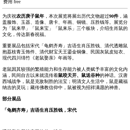
费用
free
为庆祝
农历庚子鼠年
，本次展览将展出历代文物超过
90件
，涵
盖服饰、玉器、造像、唐卡、年画、铜镜、压胜钱等。展览分
为「鼠来早」「鼠来宝」「鼠来乐」三个板块，介绍生肖鼠的
文化，传达新春祝福。
重要展品包括宋代「龟鹤齐寿」吉语生肖压胜钱、清代透雕鼠
抱荔枝青玉饰件、清代财宝天王鎏金铜像、民国灰鼠皮短衣、
现代四川绵竹《老鼠娶亲》年画等。
老鼠因其较强的繁殖能力和生存能力被人类赋予丰富的文化内
涵，民间自古以来就流传着
鼠咬天开、鼠送谷种
的神话。汉唐
西域战争，鼠是克敌制胜的法宝；明清文人生活中，鼠是藏福
纳吉的灵玩；藏传佛教信仰中，鼠被视为招祥满愿的神兽。
部分展品
「龟鹤齐寿」吉语生肖压胜钱，宋代