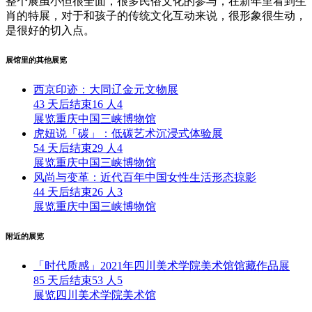
整个展虽小但很全面，很多民俗文化的参与，在新年里看到生
肖的特展，对于和孩子的传统文化互动来说，很形象很生动，
是很好的切入点。
展馆里的其他展览
西京印迹：大同辽金元文物展
43 天后结束
16 人
4
展览
重庆中国三峡博物馆
虎妞说「碳」：低碳艺术沉浸式体验展
54 天后结束
29 人
4
展览
重庆中国三峡博物馆
风尚与变革：近代百年中国女性生活形态掠影
44 天后结束
26 人
3
展览
重庆中国三峡博物馆
附近的展览
「时代质感」2021年四川美术学院美术馆馆藏作品展
85 天后结束
53 人
5
展览
四川美术学院美术馆