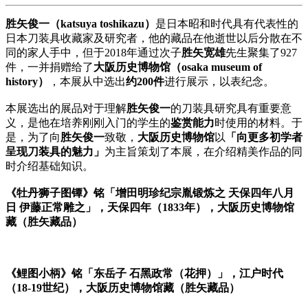
胜矢俊一（katsuya toshikazu）
是日本昭和时代具有代表性的
日本刀装具收藏家及研究者，他的藏品在他逝世以后分散在不
同的家人手中，但于2018年通过次子
胜矢宽雄
先生聚集了927
件，一并捐赠给了
大阪历史博物馆（osaka museum of
history）
，本展从中选出
约200件
进行展示，以表纪念。
本展选出的展品对于理解
胜矢俊一
的刀装具研究具有重要意
义，是他在培养刚刚入门的学生的
鉴赏能力
时使用的材料。于
是，为了向
胜矢俊一
致敬，
大阪历史博物馆
以
「向更多初学者
呈现刀装具的魅力」
为主旨策划了本展，在介绍精美作品的同
时介绍基础知识。
《牡丹狮子图镡》铭「增田明珍纪宗胤锻炼之 天保四年八月
日 伊藤正常雕之」，天保四年（1833年），大阪历史博物馆
藏（胜矢藏品）
《鲤图小柄》铭「东岳子 石黑政常（花押）」，江户时代
（18-19世纪），大阪历史博物馆藏（胜矢藏品）