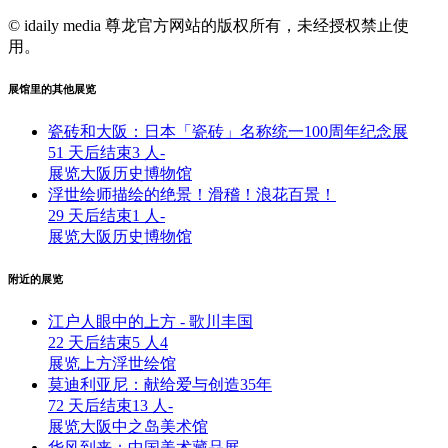
© idaily media 尊龙官方网站的版权所有，未经授权禁止使
用。
展馆里的其他展览
瓷砖和大阪：日本「瓷砖」名称统一100周年纪念展
51 天后结束
3 人
-
展览
大阪历史博物馆
浮世绘师描绘的绝景！滑稽！浪花百景！
29 天后结束
1 人
-
展览
大阪历史博物馆
附近的展览
江户人眼中的上方 - 歌川丰国
22 天后结束
5 人
4
展览
上方浮世绘馆
莫迪利亚尼：献给爱与创造35年
72 天后结束
13 人
-
展览
大阪中之岛美术馆
华风到来：中国美术藏品展