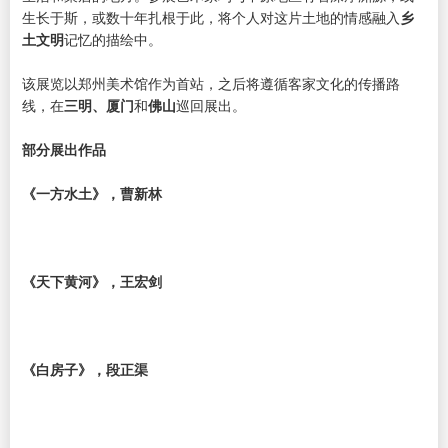
生长于斯，或数十年扎根于此，将个人对这片土地的情感融入
乡
土文明
记忆的描绘中。
该展览以郑州美术馆作为首站，之后将遵循客家文化的传播路
线，在
三明、厦门
和
佛山
巡回展出。
部分展出作品
《一方水土》，曹新林
《天下黄河》，王宏剑
《白房子》，段正渠