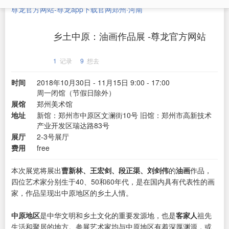
尊龙官方网站-尊龙app下载官网
郑州·河南
乡土中原：油画作品展 -尊龙官方网站
1
记录
9
想去
时间
2018年10月30日 - 11月15日 9:00 - 17:00
周一闭馆（节假日除外）
展馆
郑州美术馆
地址
新馆：郑州市中原区文澜街10号 旧馆：郑州市高新技术
产业开发区瑞达路83号
展厅
2-3号展厅
费用
free
本次展览将展出
曹新林、王宏剑、段正渠、刘剑伟
的
油画
作品，
四位艺术家分别生于40、50和60年代，是在国内具有代表性的画
家，作品呈现出中原地区的乡土人情。
中原地区
是中华文明和乡土文化的重要发源地，也是
客家人
祖先
生活和聚居的地方。参展艺术家均与中原地区有着深厚渊源，或