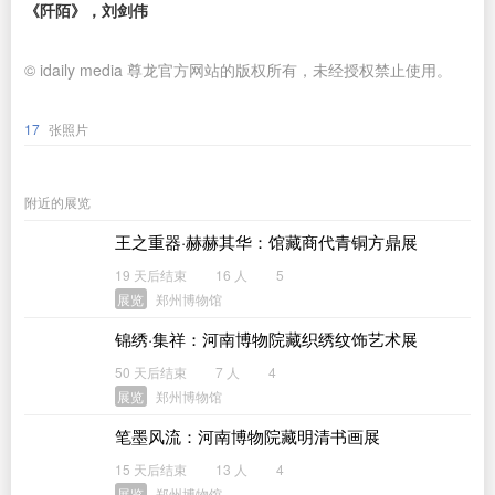
《阡陌》，刘剑伟
© idaily media 尊龙官方网站的版权所有，未经授权禁止使用。
17
张照片
附近的展览
王之重器·赫赫其华：馆藏商代青铜方鼎展
19 天后结束
16 人
5
展览
郑州博物馆
锦绣·集祥：河南博物院藏织绣纹饰艺术展
50 天后结束
7 人
4
展览
郑州博物馆
笔墨风流：河南博物院藏明清书画展
15 天后结束
13 人
4
展览
郑州博物馆