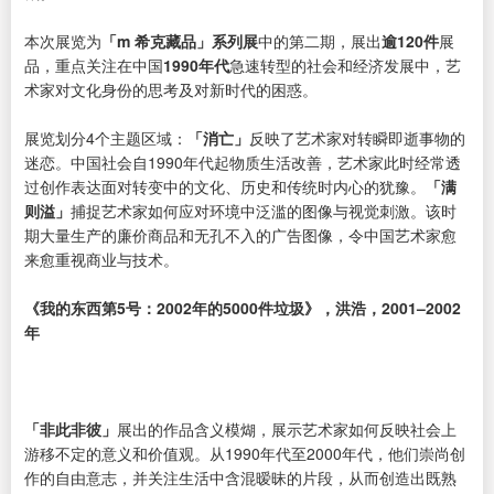
本次展览为
「m 希克藏品」系列展
中的第二期，展出
逾120件
展
品，重点关注在中国
1990年代
急速转型的社会和经济发展中，艺
术家对文化身份的思考及对新时代的困惑。
展览划分4个主题区域：
「消亡」
反映了艺术家对转瞬即逝事物的
迷恋。中国社会自1990年代起物质生活改善，艺术家此时经常透
过创作表达面对转变中的文化、历史和传统时内心的犹豫。
「满
则溢」
捕捉艺术家如何应对环境中泛滥的图像与视觉刺激。该时
期大量生产的廉价商品和无孔不入的广告图像，令中国艺术家愈
来愈重视商业与技术。
《我的东西第5号：2002年的5000件垃圾》，洪浩，2001–2002
年
「非此非彼」
展出的作品含义模煳，展示艺术家如何反映社会上
游移不定的意义和价值观。从1990年代至2000年代，他们崇尚创
作的自由意志，并关注生活中含混暧昧的片段，从而创造出既熟