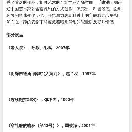
悉又荒诞的作品，扩展艺术的可能性及诠释空间。
「暗涌」
则讲
述中国艺术家以含蓄婉约的方式创作，流露出一种困倦感。面对
环境的急速变化，他们开始着力表现精神上的宁静和内心平和，
然而在平静的表象下却蕴藏着暗潮涌动的能量以及强烈情感。
部分展品
《老人院》，孙原、彭禹，2007年
《将梅赛德斯-奔驰沉入黄河》，赵半秋，1997年
《连续翻拍25次》，张培力，1993年
《穿礼服的骆驼（第43号）》，周铁海，2001年