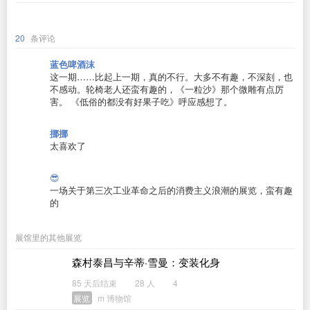
20
条评论
蓝色啤酒沫
这一期……比起上一期，真的不行。大多不有趣，不深刻，也
不感动。轮椅老人还蛮有趣的，《一粒沙》那个微雕有点厉
害。 《低俗的都没有好果子吃》呼应感想了。
挪挪
太喜欢了
😎
一场关于第三次工业革命之后的消费主义浪潮的展览，蛮有趣
的
展馆里的其他展览
森村泰昌与辛蒂·雪曼：变装化身
85 天后结束
28 人
4
展览
m 博物馆