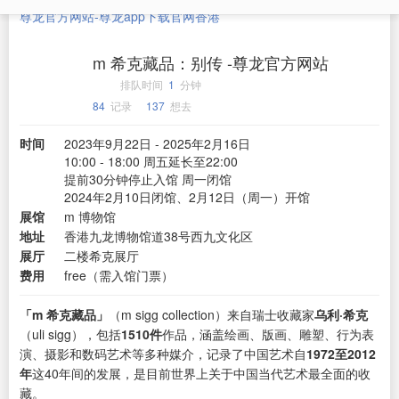
尊龙官方网站-尊龙app下载官网
香港
m 希克藏品：别传 -尊龙官方网站
排队时间
1
分钟
84
记录
137
想去
时间
2023年9月22日 - 2025年2月16日
10:00 - 18:00 周五延长至22:00
提前30分钟停止入馆 周一闭馆
2024年2月10日闭馆、2月12日（周一）开馆
展馆
m 博物馆
地址
香港九龙博物馆道38号西九文化区
展厅
二楼希克展厅
费用
free（需入馆门票）
「m 希克藏品」
（m sigg collection）来自瑞士收藏家
乌利·希克
（uli sigg），包括
1510件
作品，涵盖绘画、版画、雕塑、行为表
演、摄影和数码艺术等多种媒介，记录了中国艺术自
1972至2012
年
这40年间的发展，是目前世界上关于中国当代艺术最全面的收
藏。