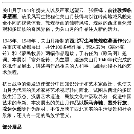
关山月于1943年携夫人以及画家赵望云、张振铎，前往
敦煌临
摹壁画
。该采风写生旅程使关山月获得与以往岭南地域风貌完
全不同的视觉体验。敦煌壁画的独特风格、瑰丽的西北自然景
观和多民族的奇风异俗，为关山月的作品注入新的活力。
1945年、1946年，关山月绘制的
西北写生与敦煌临摹画作
分别
在重庆和成都展出，共计100多幅作品，郭沫若为《塞外驼
铃》和《蒙民牧居》两幅作品题跋，于右任为《鞭马图》题
词。本展以「塞外驼铃」为主题，遴选关山月1940年代完成的
这批作品展出，讲述与作品相关的人和事，回顾那段不凡的艺
术旅程。
抗日战争的爆发迫使部分中国知识分子和艺术家西迁，也使关
山月为代表的美术家将艺术视野转向西北，试图从西北的多民
族生活形态、汉唐艺术遗迹、民族文化中汲取养分，促进中国
艺术的革新。本次展出的关山月作品以
跃马奔驰、塞外行旅、
驼运休憩
等作为题材，不仅反映了西北真实的生活场景和社会
景象，还具有一定的民族学意义。
部分展品