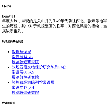
1
条评论
loui9411
年度大展，呈现的是关山月先生40年代前往西北、敦煌等地写
生的历程，其中对于敦煌壁画的临摹，对西北风情的描绘，当
属浓墨重彩。
展馆里的其他展览
敦煌丝绸展
常设展
14 人
-
展览
敦煌研究院
敦煌石窟文物保护研究陈列中心
常设展
60 人
5
展览
敦煌研究院
敦煌藏经洞陈列馆常设展
常设展
17 人
4
展览
敦煌研究院
附近的展览