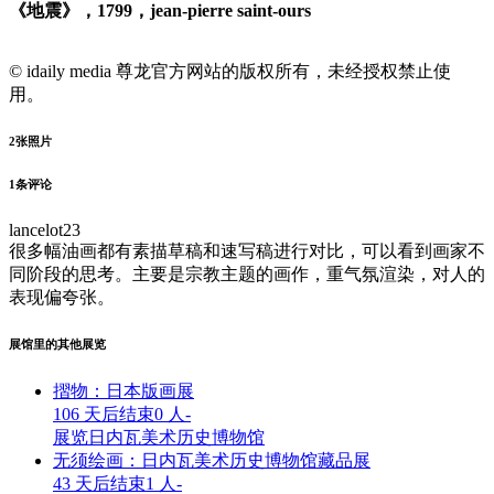
《地震》，1799，jean-pierre saint-ours
© idaily media 尊龙官方网站的版权所有，未经授权禁止使
用。
2
张照片
1
条评论
lancelot23
很多幅油画都有素描草稿和速写稿进行对比，可以看到画家不
同阶段的思考。主要是宗教主题的画作，重气氛渲染，对人的
表现偏夸张。
展馆里的其他展览
摺物：日本版画展
106 天后结束
0 人
-
展览
日内瓦美术历史博物馆
无须绘画：日内瓦美术历史博物馆藏品展
43 天后结束
1 人
-