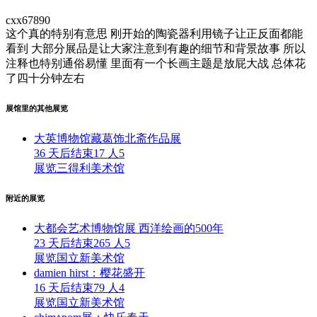
cxx67890
这个真的特别有意思 刚开始的陶瓷器利用镜子让正反面都能
看到 大部分展品是让大家注意到有趣的细节和背景故事 所以
注释也特别通俗易懂 里面有一个长画主题是放屁大战 总体花
了四十分钟左右
展馆里的其他展览
大英博物馆藏葛饰北斋作品展
36 天后结束
17 人
5
展览
三得利美术馆
附近的展览
大都会艺术博物馆展 西洋绘画的500年
23 天后结束
265 人
5
展览
国立新美术馆
damien hirst：樱花盛开
16 天后结束
79 人
4
展览
国立新美术馆