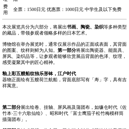
费
全票：1500日元 优惠票：1000日元 中学生及以下免费
用
本次展览共分为六部分，将展出
书画、陶瓷、染织
等多种类型
的藏品，带领参观者领略多样的日本艺术。
博物馆在举办展览时，通常仅展示作品的正面或表面，其背面
的图案、纹样则鲜为人知。
第一部分
将展出陶瓷器、能面具、
屏风、染织品等，让参观者能够欣赏展品背面的色泽、纹理，
感受凝聚其中的匠心精神。
釉上彩五艘船纹独乐形钵，江户时代
器物正面绘有五艘荷兰航船，背面底部写有「寿」字，具有吉
祥寓意。
第二部分
展出绘卷、挂轴、屏风画及蒲团布，如镰仓时代《佐
竹本·三十六歌仙绘》、昭和时代「富士鹰茄子松竹梅模样筒
描蒲团布」。