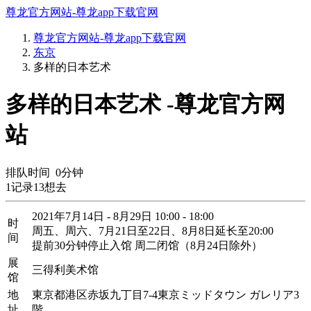
尊龙官方网站-尊龙app下载官网
尊龙官方网站-尊龙app下载官网
东京
多样的日本艺术
多样的日本艺术 -尊龙官方网
站
排队时间
0
分钟
1
记录
13
想去
2021年7月14日 - 8月29日 10:00 - 18:00
时
周五、周六、7月21日至22日、8月8日延长至20:00
间
提前30分钟停止入馆 周二闭馆（8月24日除外）
展
三得利美术馆
馆
地
東京都港区赤坂九丁目7-4東京ミッドタウン ガレリア3
址
階