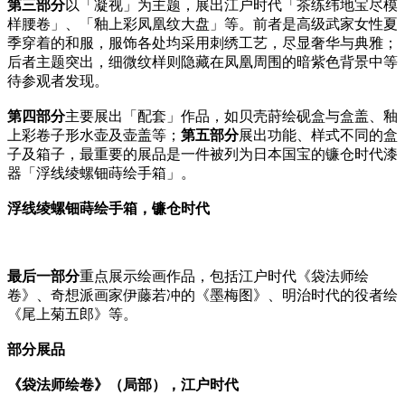
第三部分
以「凝视」为主题，展出江户时代「茶练纬地宝尽模
样腰卷」、「釉上彩凤凰纹大盘」等。前者是高级武家女性夏
季穿着的和服，服饰各处均采用刺绣工艺，尽显奢华与典雅；
后者主题突出，细微纹样则隐藏在凤凰周围的暗紫色背景中等
待参观者发现。
第四部分
主要展出「配套」作品，如贝壳莳绘砚盒与盒盖、釉
上彩卷子形水壶及壶盖等；
第五部分
展出功能、样式不同的盒
子及箱子，最重要的展品是一件被列为日本国宝的镰仓时代漆
器「浮线绫螺钿蒔绘手箱」。
浮线绫螺钿蒔绘手箱，镰仓时代
最后一部分
重点展示绘画作品，包括江户时代《袋法师绘
卷》、奇想派画家伊藤若冲的《墨梅图》、明治时代的役者绘
《尾上菊五郎》等。
部分展品
《袋法师绘卷》（局部），江户时代