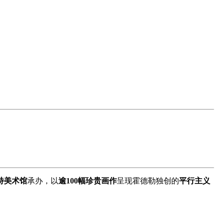
特美术馆
承办，以
逾100幅珍贵画作
呈现霍德勒独创的
平行主义