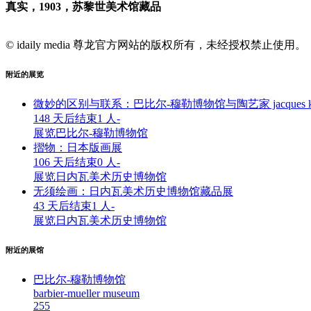
真实，1903，苏黎世美术馆藏品
© idaily media 尊龙官方网站的版权所有，未经授权禁止使用。
附近的展览
微妙的区别与联系：巴比尔-穆勒博物馆与陶艺家 jacques ka
148 天后结束
1 人
-
展览
巴比尔-穆勒博物馆
摺物：日本版画展
106 天后结束
0 人
-
展览
日内瓦美术历史博物馆
无须绘画：日内瓦美术历史博物馆藏品展
43 天后结束
1 人
-
展览
日内瓦美术历史博物馆
附近的展馆
巴比尔-穆勒博物馆
barbier-mueller museum
25
5