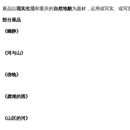
展品以
现实生活
和重庆的
自然地貌
为题材，运用或写实、或写
部分展品
《幽静》
《河与山》
《傍晚》
《龚滩的雨》
《山区的河》