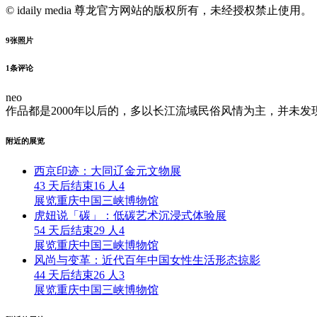
© idaily media 尊龙官方网站的版权所有，未经授权禁止使用。
9
张照片
1
条评论
neo
作品都是2000年以后的，多以长江流域民俗风情为主，并未
附近的展览
西京印迹：大同辽金元文物展
43 天后结束
16 人
4
展览
重庆中国三峡博物馆
虎妞说「碳」：低碳艺术沉浸式体验展
54 天后结束
29 人
4
展览
重庆中国三峡博物馆
风尚与变革：近代百年中国女性生活形态掠影
44 天后结束
26 人
3
展览
重庆中国三峡博物馆