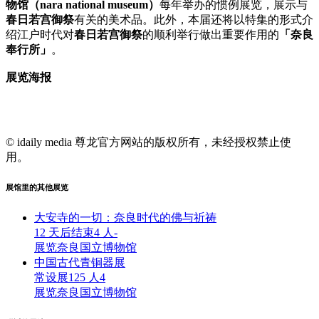
物馆（nara national museum）
每年举办的惯例展览，展示与
春日若宫御祭
有关的美术品。此外，本届还将以特集的形式介
绍江户时代对
春日若宫御祭
的顺利举行做出重要作用的
「奈良
奉行所」
。
展览海报
© idaily media 尊龙官方网站的版权所有，未经授权禁止使
用。
展馆里的其他展览
大安寺的一切：奈良时代的佛与祈祷
12 天后结束
4 人
-
展览
奈良国立博物馆
中国古代青铜器展
常设展
125 人
4
展览
奈良国立博物馆