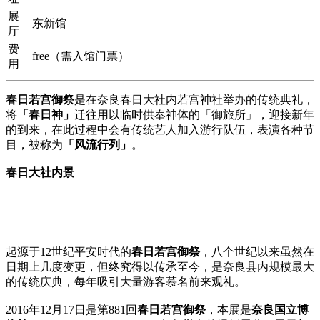
展
东新馆
厅
费
free（需入馆门票）
用
春日若宫御祭
是在奈良春日大社内若宫神社举办的传统典礼，
将
「春日神」
迁往用以临时供奉神体的「御旅所」，迎接新年
的到来，在此过程中会有传统艺人加入游行队伍，表演各种节
目，被称为
「风流行列」
。
春日大社内景
起源于12世纪平安时代的
春日若宫御祭
，八个世纪以来虽然在
日期上几度变更，但终究得以传承至今，是奈良县内规模最大
的传统庆典，每年吸引大量游客慕名前来观礼。
2016年12月17日是第881回
春日若宫御祭
，本展是
奈良国立博