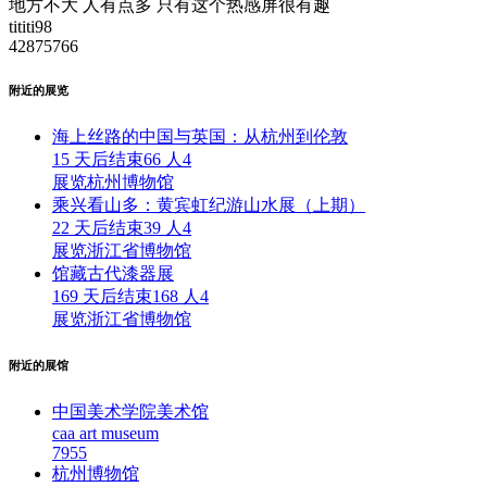
地方不大 人有点多 只有这个热感屏很有趣
tititi98
42875766
附近的展览
海上丝路的中国与英国：从杭州到伦敦
15 天后结束
66 人
4
展览
杭州博物馆
乘兴看山多：黄宾虹纪游山水展（上期）
22 天后结束
39 人
4
展览
浙江省博物馆
馆藏古代漆器展
169 天后结束
168 人
4
展览
浙江省博物馆
附近的展馆
中国美术学院美术馆
caa art museum
795
5
杭州博物馆