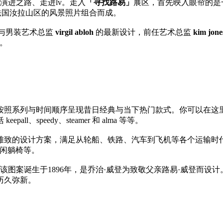
演进之路、走进lv。走入
「寻找路易」
展区，首先映入眼帘的是
0万张法国汝拉山区的风景照片组合而成。
与男装艺术总监
virgil abloh
的最新设计，前任艺术总监
kim jone
。
按照系列与时间顺序呈现昔日经典与当下热门款式。你可以在这里欣赏到
speedy、steamer 和 alma 等等。
设计方案，满足从轮船、铁路、汽车到飞机等各个运输时代的苛刻出行要求
皮革休闲躺椅等。
开，该图案诞生于1896年，是乔治·威登为致敬父亲路易·威登而设计
历久弥新。