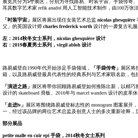
展览共分为
5个
展区，分别为寻找路易、时装宇宙、手袋传奇、
耳其数字艺术家 refik anadol 用人工智能技术制作，由10
「时装宇宙」
展区将展出现任女装艺术总监
nicolas ghesquière
父」的英国设计师
charles frederick worth
设计的一袭复古礼服
左：2014秋冬女士系列，nicolas ghesquière 设计
右：2019春夏男士系列，virgil abloh 设计
路易威登自1990年代开始涉足手袋领域，
「手袋传奇」
展区将
箱，以及路易威登最具代表性的经典系列与艺术家联名款，包括 keepall、
「演进之路」
展区将带你回顾路易威登如何推陈出新，以精巧雅致的
设计的 skateboard 滑板、2016年与 marcel wanders 设计的
「走进lv」
展区将围绕路易威登标志性的 monogram 图案展
一，经过该品牌的两位艺术总监及创意人士的多次重新诠释，
部分展品
petite malle en cuir epi 手袋，2014秋冬女士系列