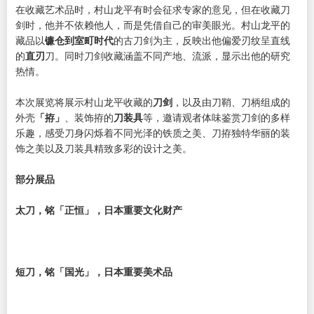
在收藏艺术品时，村山龙平有时会征求专家的意见，但在收藏刀
剑时，他并不依赖他人，而是凭借自己的审美眼光。村山龙平的
藏品以
镰仓到室町时代
的古刀剑为主，反映出他偏爱刃纹呈直线
的
直刃
刀。同时刀剑收藏涵盖不同产地、流派，显示出他的研究
热情。
本次展览将展示村山龙平收藏的
刀剑
，以及由刀鞘、刀柄组成的
外壳
「拵」
、装饰拵的
刀装具
等，邀请观者体味鉴赏刀剑的多样
乐趣，感受刀身闪烁着不同光泽的铁质之美、刀拵独特华丽的装
饰之美以及刀装具精致多彩的设计之美。
部分展品
太刀，铭「正恒」，日本重要文化财产
短刀，铭「国光」，日本重要美术品