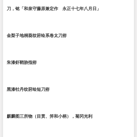
刀，铭「和泉守藤原兼定作 永正十七年八月日」
金梨子地桐葵纹莳绘系卷太刀拵
朱漆虾鞘胁指拵
黑漆牡丹纹莳绘短刀拵
麒麟图三所物（目贯、笄和小柄），菊冈光利