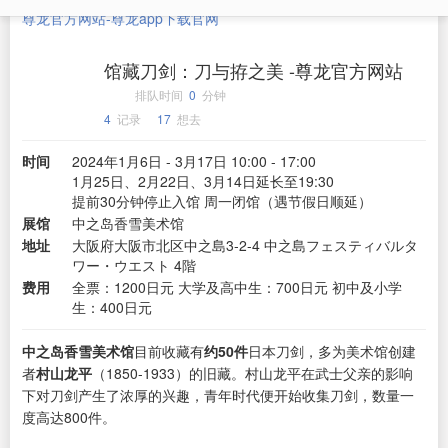
尊龙官方网站-尊龙app下载官网
馆藏刀剑：刀与拵之美 -尊龙官方网站
排队时间
0
分钟
4
记录
17
想去
时间
2024年1月6日 - 3月17日 10:00 - 17:00
1月25日、2月22日、3月14日延长至19:30
提前30分钟停止入馆 周一闭馆（遇节假日顺延）
展馆
中之岛香雪美术馆
地址
大阪府大阪市北区中之島3-2-4 中之島フェスティバルタ
ワー・ウエスト 4階
费用
全票：1200日元 大学及高中生：700日元 初中及小学
生：400日元
中之岛香雪美术馆
目前收藏有
约50件
日本刀剑，多为美术馆创建
者
村山龙平
（1850-1933）的旧藏。村山龙平在武士父亲的影响
下对刀剑产生了浓厚的兴趣，青年时代便开始收集刀剑，数量一
度高达800件。