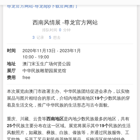
尊龙官方网站-尊龙app下载官网
澳门
西南风情展 -尊龙官方网站
排队时间
0
分钟
3
记录
5
想去
时间
2020年11月13日 - 2023年1月
10:00 - 19:00
地址
澳门宋玉生广场何贤公园
展厅
中华民族雕塑园展览馆
费用
free
本次展览由澳门市政署主办、中华民族团结促进会承办，以实物
展品与图片相结合的形式，介绍内地西南地区
19个
少数民族的穿
着及生活文化，推广中华民族的生活形态与古今面貌。
重庆、川藏、云贵等
西南地区
是内地少数民族最多的地区，共有
25个
民族主要分布在这一区域。展览将展示其中
19个
民族的生活
风貌照片，如藏族、彝族、白族、傣族等，并通过民族服饰、工
艺纹饰、乐器工艺品和民俗器物等展品，反映该区的地域特色、