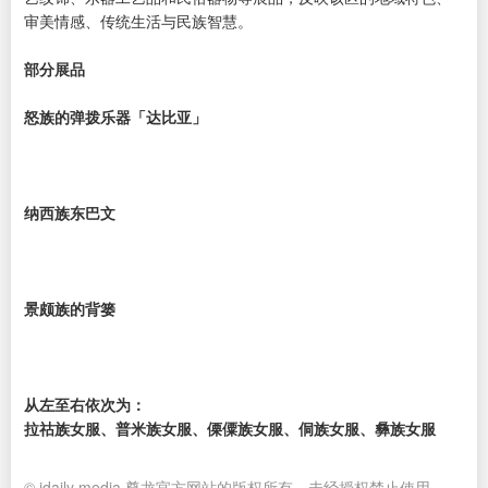
审美情感、传统生活与民族智慧。
部分展品
怒族的弹拨乐器「达比亚」
纳西族东巴文
景颇族的背篓
从左至右依次为：
拉祜族女服、普米族女服、傈僳族女服、侗族女服、彝族女服
© idaily media 尊龙官方网站的版权所有，未经授权禁止使用。