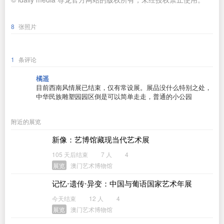
8
张照片
1
条评论
橘遥
目前西南风情展已结束，仅有常设展。展品没什么特别之处，
中华民族雕塑园园区倒是可以简单走走，普通的小公园
附近的展览
新像：艺博馆藏现当代艺术展
105 天后结束
7 人
4
展览
澳门艺术博物馆
记忆‧遗传‧异变：中国与葡语国家艺术年展
今天结束
12 人
4
展览
澳门艺术博物馆