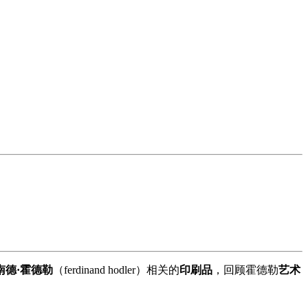
南德·霍德勒
（ferdinand hodler）相关的
印刷品
，回顾霍德勒
艺术