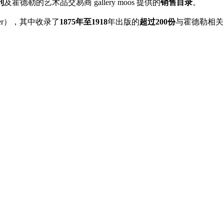
刊
及霍德勒的艺术品交易商 gallery moos 提供的
销售目录
。
hodler），其中收录了
1875年至1918
年出版的
超过200份
与霍德勒相关