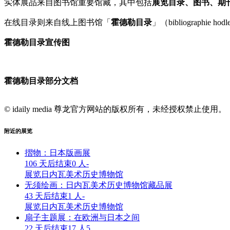
实体展品来自图书馆重要馆藏，其中包括
展览目录、图书、期
在线目录则来自线上图书馆「
霍德勒目录
」（bibliographie 
霍德勒目录宣传图
霍德勒目录部分文档
© idaily media 尊龙官方网站的版权所有，未经授权禁止使用。
附近的展览
摺物：日本版画展
106 天后结束
0 人
-
展览
日内瓦美术历史博物馆
无须绘画：日内瓦美术历史博物馆藏品展
43 天后结束
1 人
-
展览
日内瓦美术历史博物馆
扇子主题展：在欧洲与日本之间
22 天后结束
17 人
5