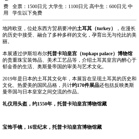
费
全票：1500日元 大学生：1100日元 高中生：600日元 中
用
学生以下免费
地跨欧亚，位处东西方贸易要冲的
土耳其（turkey）
，在漫长
的历史中接受、融合了多种多样的文化，孕育出无与伦比的美
丽。
本展通过伊斯坦布尔
托普卡珀皇宫（topkapı palace）博物馆
的贵重珠宝装饰品、美术工艺品等，介绍土耳其皇宫内醉心于
郁金香的生活、奥斯曼帝国的审美与艺术文化。
2019年是日本的土耳其文化年，本展旨在呈现土耳其的历史和
文化、热爱美的国民品格，共计
约170件展品
还包括反映奥斯
曼帝国与日本皇室之间交流的作品。
礼仪用头盔，约1550年，托普卡珀皇宫博物馆藏
宝饰手镜，16世纪末，托普卡珀皇宫博物馆藏