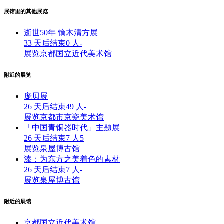
展馆里的其他展览
逝世50年 镝木清方展
33 天后结束
0 人
-
展览
京都国立近代美术馆
附近的展览
庞贝展
26 天后结束
49 人
-
展览
京都市京瓷美术馆
「中国青铜器时代」主题展
26 天后结束
7 人
5
展览
泉屋博古馆
漆：为东方之美着色的素材
26 天后结束
7 人
-
展览
泉屋博古馆
附近的展馆
京都国立近代美术馆