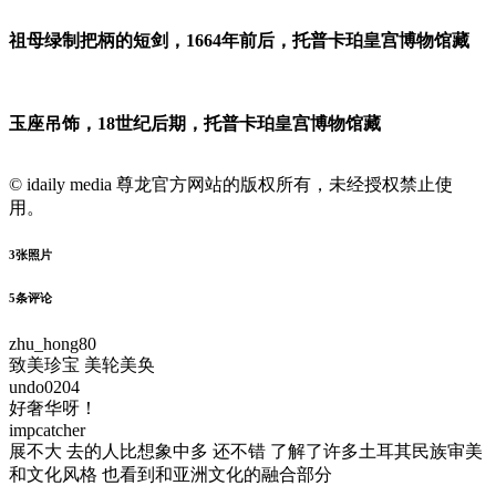
祖母绿制把柄的短剑，1664年前后，托普卡珀皇宫博物馆藏
玉座吊饰，18世纪后期，托普卡珀皇宫博物馆藏
© idaily media 尊龙官方网站的版权所有，未经授权禁止使
用。
3
张照片
5
条评论
zhu_hong80
致美珍宝 美轮美奂
undo0204
好奢华呀！
impcatcher
展不大 去的人比想象中多 还不错 了解了许多土耳其民族审美
和文化风格 也看到和亚洲文化的融合部分