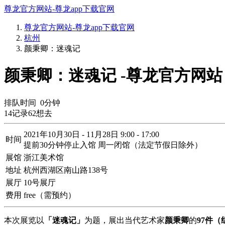
尊龙官方网站-尊龙app下载官网
尊龙官方网站-尊龙app下载官网
杭州
颜秉卿：迷魂记
颜秉卿：迷魂记 -尊龙官方网站
排队时间
0
分钟
14
记录
62
想去
2021年10月30日 - 11月28日 9:00 - 17:00
时间
提前30分钟停止入馆 周一闭馆（法定节假日除外）
展馆
浙江美术馆
地址
杭州西湖区南山路138号
展厅
10号展厅
费用
free（需预约）
本次展览以
「迷魂记」
为题，展出当代艺术家
颜秉卿
的
97件（