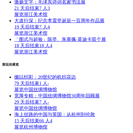
激扬文字：毛泽东诗词名家书法展
21 天后结束
7 人
3
展览
浙江美术馆
大道行深：纪念李震坚诞辰一百周年作品展
19 天后结束
7 人
4
展览
浙江美术馆
「图式与超验」陈坚、朱塞佩·莫迪卡双个展
18 天后结束
18 人
4
展览
浙江美术馆
附近的展览
缀以织彩：20世纪的机织花边
79 天后结束
1 人
-
展览
中国丝绸博物馆
宽厚专精：中国丝绸博物馆30周年回顾展
29 天后结束
7 人
-
展览
中国丝绸博物馆
海上丝路的中国与英国：从杭州到伦敦
15 天后结束
66 人
4
展览
杭州博物馆