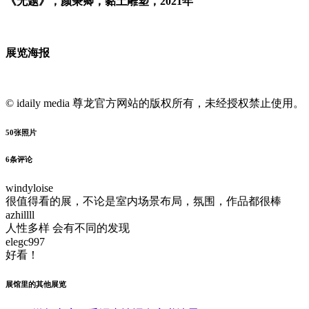
《无题》，颜秉卿，黏土雕塑，2021年
展览海报
© idaily media 尊龙官方网站的版权所有，未经授权禁止使用。
50
张照片
6
条评论
windyloise
很值得看的展，不论是室内场景布局，氛围，作品都很棒
azhillll
人性多样 会有不同的发现
elegc997
好看！
展馆里的其他展览