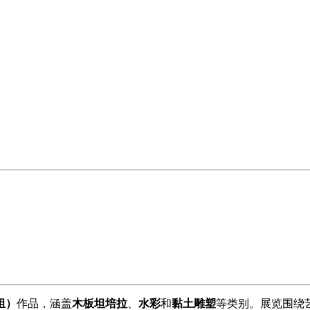
组）
作品，涵盖
木板坦培拉
、
水彩
和
黏土雕塑
等类别。展览围绕