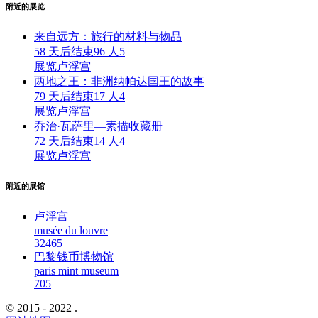
附近的展览
来自远方：旅行的材料与物品
58 天后结束
96 人
5
展览
卢浮宫
两地之王：非洲纳帕达国王的故事
79 天后结束
17 人
4
展览
卢浮宫
乔治·瓦萨里—素描收藏册
72 天后结束
14 人
4
展览
卢浮宫
附近的展馆
卢浮宫
musée du louvre
3246
5
巴黎钱币博物馆
paris mint museum
70
5
© 2015 - 2022 .