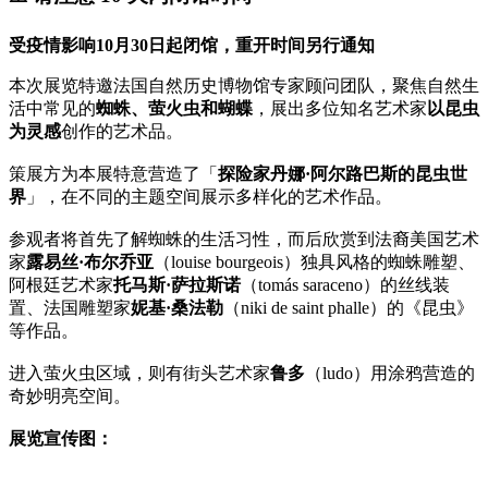
受疫情影响10月30日起闭馆，重开时间另行通知
本次展览特邀法国自然历史博物馆专家顾问团队，聚焦自然生
活中常见的
蜘蛛、萤火虫和蝴蝶
，展出多位知名艺术家
以昆虫
为灵感
创作的艺术品。
策展方为本展特意营造了「
探险家丹娜·阿尔路巴斯的昆虫世
界
」，在不同的主题空间展示多样化的艺术作品。
参观者将首先了解蜘蛛的生活习性，而后欣赏到法裔美国艺术
家
露易丝·布尔乔亚
（louise bourgeois）独具风格的蜘蛛雕塑、
阿根廷艺术家
托马斯·萨拉斯诺
（tomás saraceno）的丝线装
置、法国雕塑家
妮基·桑法勒
（niki de saint phalle）的《昆虫》
等作品。
进入萤火虫区域，则有街头艺术家
鲁多
（ludo）用涂鸦营造的
奇妙明亮空间。
展览宣传图：