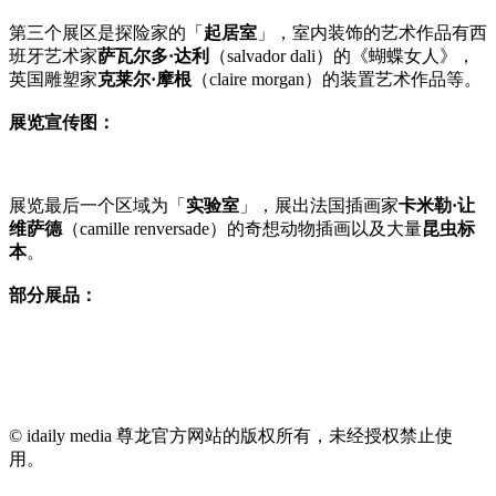
第三个展区是探险家的「
起居室
」，室内装饰的艺术作品有西
班牙艺术家
萨瓦尔多·达利
（salvador dali）的《蝴蝶女人》，
英国雕塑家
克莱尔·摩根
（claire morgan）的装置艺术作品等。
展览宣传图：
展览最后一个区域为「
实验室
」，展出法国插画家
卡米勒·让
维萨德
（camille renversade）的奇想动物插画以及大量
昆虫标
本
。
部分展品：
© idaily media 尊龙官方网站的版权所有，未经授权禁止使
用。