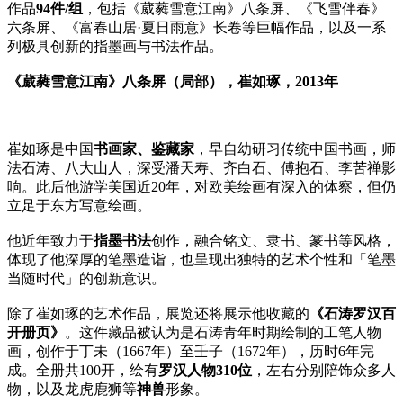
作品
94件/组
，包括《葳蕤雪意江南》八条屏、《飞雪伴春》
六条屏、《富春山居·夏日雨意》长卷等巨幅作品，以及一系
列极具创新的指墨画与书法作品。
《葳蕤雪意江南》八条屏（局部），崔如琢，2013年
崔如琢是中国
书画家、鉴藏家
，早自幼研习传统中国书画，师
法石涛、八大山人，深受潘天寿、齐白石、傅抱石、李苦禅影
响。此后他游学美国近20年，对欧美绘画有深入的体察，但仍
立足于东方写意绘画。
他近年致力于
指墨书法
创作，融合铭文、隶书、篆书等风格，
体现了他深厚的笔墨造诣，也呈现出独特的艺术个性和「笔墨
当随时代」的创新意识。
除了崔如琢的艺术作品，展览还将展示他收藏的
《石涛罗汉百
开册页》
。这件藏品被认为是石涛青年时期绘制的工笔人物
画，创作于丁未（1667年）至壬子（1672年），历时6年完
成。全册共100开，绘有
罗汉人物310位
，左右分别陪饰众多人
物，以及龙虎鹿狮等
神兽
形象。