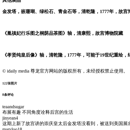
其他展品
金发塔，嵌珊瑚、绿松石、青金石等，清乾隆，1777年，故宫
《胤禛妃行乐图之桐荫品茶图》轴，清康熙，故宫博物院藏
《孝贤纯皇后像》轴，清乾隆，1777年，可能于19世纪重绘，
© idaily media 尊龙官方网站的版权所有，未经授权禁止使用。
122
张照片
8
条评论
teaandsugar
布展有趣 不同角度诠释后宫的生活
jinyean4
这期上新了故宫讲的崇庆皇太后金发塔没看到，被送到美国展
maryloo18