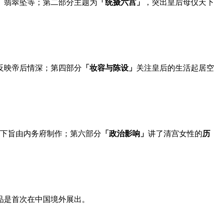
、翡翠坠等；第二部分主题为
「统摄六宫」
，突出皇后母仪天下
反映帝后情深；第四部分
「妆容与陈设」
关注皇后的生活起居空
下旨由内务府制作；第六部分
「政治影响」
讲了清宫女性的
历
品是首次在中国境外展出。