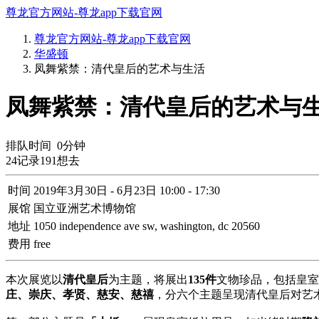
尊龙官方网站-尊龙app下载官网
尊龙官方网站-尊龙app下载官网
华盛顿
凤舞紫禁：清代皇后的艺术与生活
凤舞紫禁：清代皇后的艺术与生
排队时间
0
分钟
24
记录
191
想去
时间
2019年3月30日 - 6月23日 10:00 - 17:30
展馆
国立亚洲艺术博物馆
地址
1050 independence ave sw, washington, dc 20560
费用
free
本次展览以
清代皇后
为主题，将展出
135件
文物珍品，包括皇室
庄、崇庆、孝贤、慈安、慈禧
，分六个主题呈现清代皇后对艺