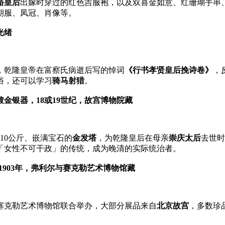
裕皇后
出嫁时穿过的红色吉服袍，以及双喜金如意、红珊瑚手串
朝服、凤冠、肖像等。
光绪
，乾隆皇帝在富察氏病逝后写的悼词
《行书孝贤皇后挽诗卷》
，
俗，还可以学习
骑马射猎
。
金银器，18或19世纪，故宫博物院藏
10公斤、嵌满宝石的
金发塔
，为乾隆皇后在母亲
崇庆太后
去世时
「女性不可干政」的传统，成为晚清的实际统治者。
屏，1903年，弗利尔与赛克勒艺术博物馆藏
塞克勒艺术博物馆联合举办，大部分展品来自
北京故宫
，多数珍