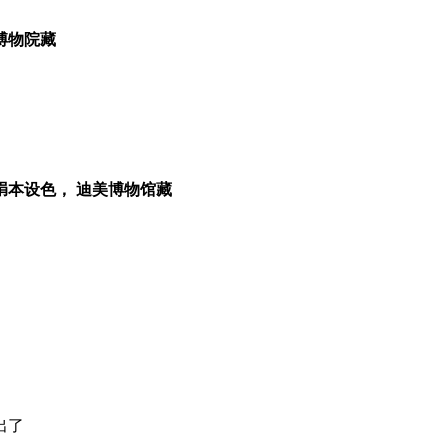
博物院藏
绢本设色， 迪美博物馆藏
出了