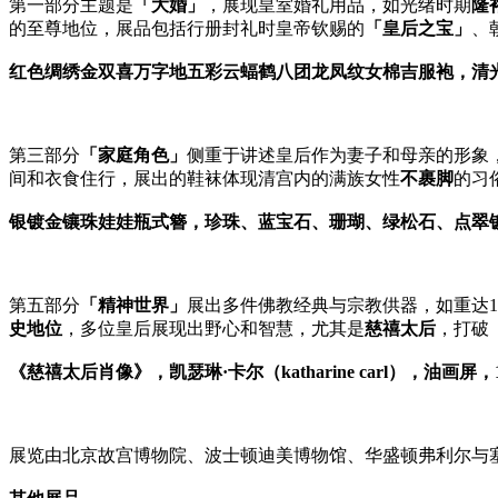
第一部分主题是
「大婚」
，展现皇室婚礼用品，如光绪时期
隆
的至尊地位，展品包括行册封礼时皇帝钦赐的
「皇后之宝」
、
红色绸绣金双喜万字地五彩云蝠鹤八团龙凤纹女棉吉服袍，清
第三部分
「家庭角色」
侧重于讲述皇后作为妻子和母亲的形象
间和衣食住行，展出的鞋袜体现清宫内的满族女性
不裹脚
的习
银镀金镶珠娃娃瓶式簪，珍珠、蓝宝石、珊瑚、绿松石、点翠镀
第五部分
「精神世界」
展出多件佛教经典与宗教供器，如重达1
史地位
，多位皇后展现出野心和智慧，尤其是
慈禧太后
，打破
《慈禧太后肖像》，凯瑟琳·卡尔（katharine carl），油画
展览由北京故宫博物院、波士顿迪美博物馆、华盛顿弗利尔与