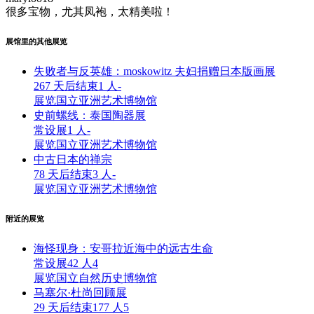
很多宝物，尤其凤袍，太精美啦！
展馆里的其他展览
失败者与反英雄：moskowitz 夫妇捐赠日本版画展
267 天后结束
1 人
-
展览
国立亚洲艺术博物馆
史前螺线：泰国陶器展
常设展
1 人
-
展览
国立亚洲艺术博物馆
中古日本的禅宗
78 天后结束
3 人
-
展览
国立亚洲艺术博物馆
附近的展览
海怪现身：安哥拉近海中的远古生命
常设展
42 人
4
展览
国立自然历史博物馆
马塞尔·杜尚回顾展
29 天后结束
177 人
5