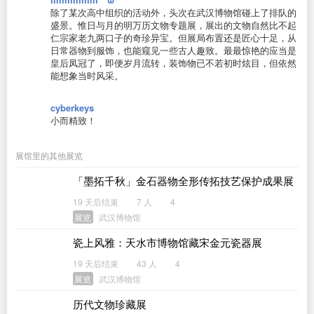
除了某次高中组织的活动外，头次在武汉博物馆碰上了排队的
盛景。惟日与月的明万历文物专题展，展出的文物自然比不起
仁宗家老九两口子的奇珍异宝。但展局布置还是匠心十足，从
日常器物到服饰，也能窥见一些古人趣致。最最惊艳的应当是
皇后凤冠了，即便岁月流转，装饰物已不若初时炫目，但依然
能想象当时风采。
cyberkeys
小而精致！
展馆里的其他展览
「墨拓千秋」金石器物全形传拓技艺保护成果展
19 天后结束
7 人
4
展览
武汉博物馆
瓷上风雅：天水市博物馆藏宋金元瓷器展
19 天后结束
43 人
4
展览
武汉博物馆
历代文物珍藏展