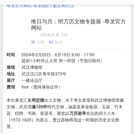
尊龙官方网站-尊龙app下载官网
武汉
惟日与月：明万历文物专题展 -尊龙官方
网站
排队时间
0
分钟
33
记录
62
想去
时间
2024年3月20日 - 6月15日 9:00 - 17:00
提前1小时停止入馆 周一闭馆（节假日除外）
展馆
武汉博物馆
地址
武汉汉口区青年路373号
展厅
一楼珍品厅
费用
free（需持身份证件）
本次展览汇集
明定陵
出土文物、水下考古发现和武汉博物馆馆藏
文物，共呈现
逾120件
明代文物，涵盖皇家金银器、玉器、竹木
器、织绣、书画、瓷器等。展览以
万历皇帝
在位的四十八年
（1572-1620）为原点，透过器物再现这一时期的历史文化图
景。