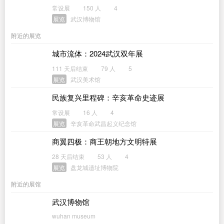
常设展
150 人
4
展览
武汉博物馆
附近的展览
城市流体：2024武汉双年展
111 天后结束
79 人
5
展览
武汉美术馆
民族复兴里程碑：辛亥革命史迹展
常设展
16 人
4
展览
辛亥革命武昌起义纪念馆
商翼四极：商王朝地方文明特展
28 天后结束
53 人
4
展览
盘龙城遗址博物院
附近的展馆
武汉博物馆
wuhan museum