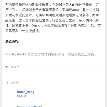
万历皇帝朱翊钧前期勤于政务，在张居正等人的辅佐下开创「万
历中兴」，后期则怠于政事耽于享乐，罢朝近30年，是一位充满
矛盾与争议的皇帝。万历年间明朝政治虽然逐渐走向衰落，而商
品经济、文化艺术则蓬勃发展，社会呈现出繁荣、多元的时代特
征。展览将划分4个单元，向观者展现明万历时期的宫廷生活、审
美风尚和中外交流盛况。
展览海报
© idaily media 尊龙官方网站的版权所有，未经授权禁止使用。
91
张照片
15
条评论
lunar_wang
很不错
limmmmm罒ω罒