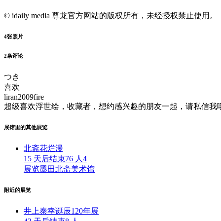
© idaily media 尊龙官方网站的版权所有，未经授权禁止使用。
4
张照片
2
条评论
つき
喜欢
liran2009fire
超级喜欢浮世绘，收藏者，想约感兴趣的朋友一起，请私信我
展馆里的其他展览
北斋花烂漫
15 天后结束
76 人
4
展览
墨田北斋美术馆
附近的展览
井上泰幸诞辰120年展