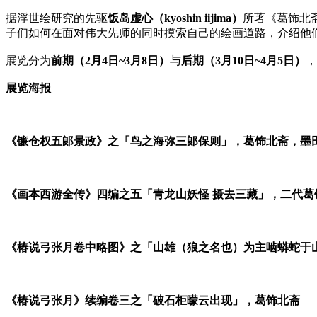
据浮世绘研究的先驱
饭岛虚心（kyoshin iijima）
所著《葛饰北
子们如何在面对伟大先师的同时摸索自己的绘画道路，介绍他
展览分为
前期（2月4日~3月8日）
与
后期（3月10日~4月5日）
，
展览海报
《镰仓权五郞景政》之「鸟之海弥三郞保则」，葛饰北斋，墨
《画本西游全传》四编之五「青龙山妖怪 摄去三藏」，二代葛
《椿说弓张月卷中略图》之「山雄（狼之名也）为主啮蟒蛇于
《椿说弓张月》续编卷三之「破石柜曚云出现」，葛饰北斋