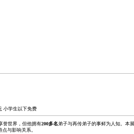
日元 小学生以下免费
享誉世界，但他拥有
200多名
弟子与再传弟子的事鲜为人知。本
特点与影响关系。