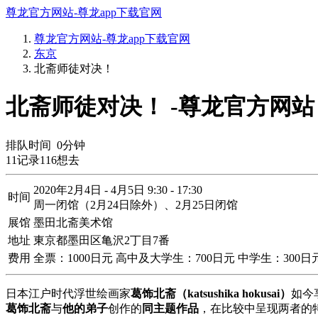
尊龙官方网站-尊龙app下载官网
尊龙官方网站-尊龙app下载官网
东京
北斋师徒对决！
北斋师徒对决！ -尊龙官方网站
排队时间
0
分钟
11
记录
116
想去
2020年2月4日 - 4月5日 9:30 - 17:30
时间
周一闭馆（2月24日除外）、2月25日闭馆
展馆
墨田北斋美术馆
地址
東京都墨田区亀沢2丁目7番
费用
全票：1000日元 高中及大学生：700日元 中学生：300
日本江户时代浮世绘画家
葛饰北斋（katsushika hokusai）
如今
葛饰北斋
与
他的弟子
创作的
同主题作品
，在比较中呈现两者的