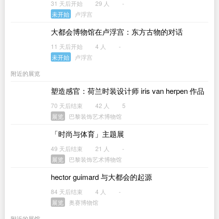
31 天后开始
29 人
-
未开始
卢浮宫
大都会博物馆在卢浮宫：东方古物的对话
11 天后开始
4 人
-
未开始
卢浮宫
附近的展览
塑造感官：荷兰时装设计师 iris van herpen 作品
展
70 天后结束
42 人
5
展览
巴黎装饰艺术博物馆
「时尚与体育」主题展
49 天后结束
21 人
-
展览
巴黎装饰艺术博物馆
hector guimard 与大都会的起源
84 天后结束
4 人
-
展览
奥赛博物馆
附近的展馆