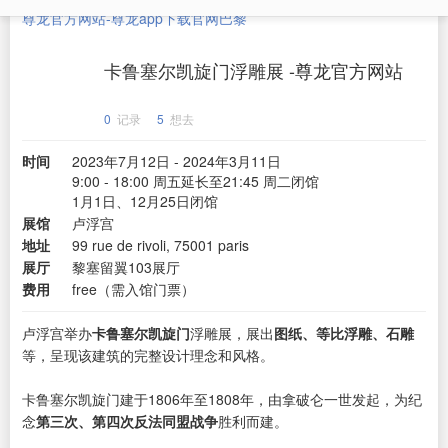
尊龙官方网站-尊龙app下载官网
巴黎
卡鲁塞尔凯旋门浮雕展 -尊龙官方网站
0
记录
5
想去
时间
2023年7月12日 - 2024年3月11日
9:00 - 18:00 周五延长至21:45 周二闭馆
1月1日、12月25日闭馆
展馆
卢浮宫
地址
99 rue de rivoli, 75001 paris
展厅
黎塞留翼103展厅
费用
free（需入馆门票）
卢浮宫举办
卡鲁塞尔凯旋门
浮雕展，展出
图纸、等比浮雕、石雕
等，呈现该建筑的完整设计理念和风格。
卡鲁塞尔凯旋门建于1806年至1808年，由拿破仑一世发起，为纪
念
第三次、第四次反法同盟战争
胜利而建。