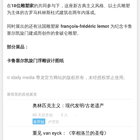
在
18位雕塑家
的共同参与下，这座新古典主义风格、以士兵雕塑
为主体的古罗马科林斯柱式建筑在两年内落成。
同时展出的还有法国雕塑家
françois-frédéric lemot
为纪念卡鲁
塞尔凯旋门建成而创作的拿破仑雕塑。
部分展品：
卡鲁塞尔凯旋门浮雕设计图纸
© idaily media 尊龙官方网站的版权所有，未经授权禁止使用。
展馆里的其他展览
奥林匹克主义：现代发明/古老遗产
66 天后开始
3 人
-
未开始
卢浮宫
重见 van eyck：《宰相洛兰的圣母》