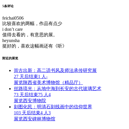
5
条评论
feichai0506
比较喜欢的两幅，作品有点少
i don’t care
值得去看的，有意思的展。
heyunsha
挺好的，喜欢这幅画还有《听》
附近的展览
崇古出新：高二适书风及师法承传研究展
27 天后结束
1 人
-
展览
陕西省美术博物馆（精品厅）
丝路琉光：从地中海到长安的古代玻璃艺术
73 天后结束
75 人
4
展览
西安博物院
刻图化民：明清石刻线画中的信仰世界
103 天后结束
4 人
3
展览
西安碑林博物馆