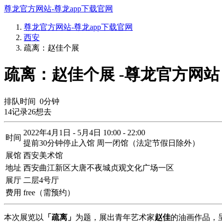
尊龙官方网站-尊龙app下载官网
尊龙官方网站-尊龙app下载官网
西安
疏离：赵佳个展
疏离：赵佳个展 -尊龙官方网站
排队时间
0
分钟
14
记录
26
想去
2022年4月1日 - 5月4日 10:00 - 22:00
时间
提前30分钟停止入馆 周一闭馆（法定节假日除外）
展馆
西安美术馆
地址
西安曲江新区大唐不夜城贞观文化广场一区
展厅
二层4号厅
费用
free（需预约）
本次展览以
「疏离」
为题，展出青年艺术家
赵佳
的油画作品，