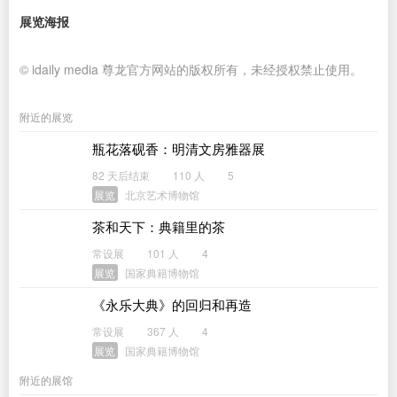
展览海报
© idaily media 尊龙官方网站的版权所有，未经授权禁止使用。
附近的展览
瓶花落砚香：明清文房雅器展
82 天后结束
110 人
5
展览
北京艺术博物馆
茶和天下：典籍里的茶
常设展
101 人
4
展览
国家典籍博物馆
《永乐大典》的回归和再造
常设展
367 人
4
展览
国家典籍博物馆
附近的展馆