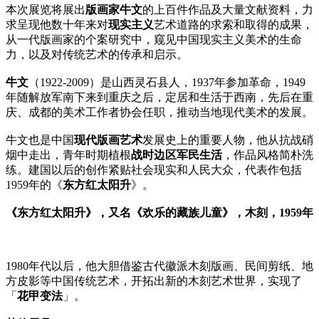
本次展览将展出
版画家牛文
的上百件作品及大量文献资料，力
求呈现他数十年来对
现实主义
艺术道路的求索和取得的成果，
从一代版画家的个案研究中，窥见中国现实主义美术的生命
力，以及对传统艺术的传承和启示。
牛文
（1922-2009）是山西灵石县人，1937年参加革命，1949
年随解放军南下来到重庆之后，定居和生活于西南，先后在重
庆、成都的美术工作者协会任职，推动当地现代美术的发展。
牛文也是中国
现代版画艺术
发展史上的重要人物，他从抗战硝
烟中走出，青年时期植根
战时边区军民生活
，作品风格简朴洗
练。建国以后的创作紧贴社会现实和人民大众，代表作包括
1959年的《
东方红太阳升
》。
《东方红太阳升》，又名《欢乐的藏族儿童》，木刻，1959年
1980年代以后，他大胆借鉴古代徽派木刻版画、民间剪纸、地
方皮影等中国传统艺术，开拓出新的木刻艺术世界，实现了
「
花甲变法
」。