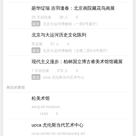
葩华绽瑞 吉羽逢春：北京画院藏花鸟画展
35 天后结束
39 人
5
展览
北京大运河博物馆（一层2号展厅）
北京与大运河历史文化陈列
常设展
37 人
4
展览
北京大运河博物馆（主楼二层3-6号展厅）
现代主义漫步：柏林国立博古睿美术馆馆藏展
7 天后结束
272 人
5
展览
ucca 尤伦斯当代艺术中心
附近的展馆
松美术馆
song art museum
1434
5
ucca 尤伦斯当代艺术中心
ucca center for contemporary art