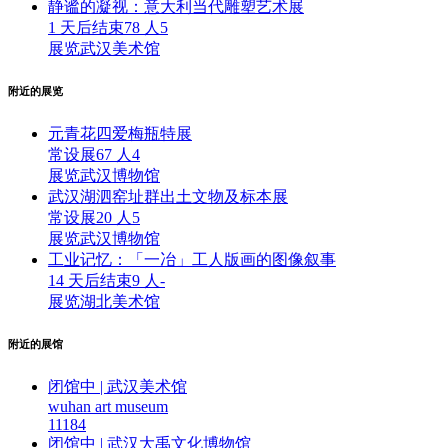
静谧的凝视：意大利当代雕塑艺术展
1 天后结束
78 人
5
展览
武汉美术馆
附近的展览
元青花四爱梅瓶特展
常设展
67 人
4
展览
武汉博物馆
武汉湖泗窑址群出土文物及标本展
常设展
20 人
5
展览
武汉博物馆
工业记忆：「一冶」工人版画的图像叙事
14 天后结束
9 人
-
展览
湖北美术馆
附近的展馆
闭馆中 | 武汉美术馆
wuhan art museum
1118
4
闭馆中 | 武汉大禹文化博物馆