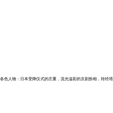
得各色人物：日本受降仪式的庄重，流光溢彩的京剧扮相，转经