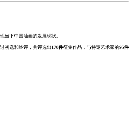
现当下中国油画的发展现状。
。经过初选和终评，共评选出
170件
征集作品，与特邀艺术家的
95件