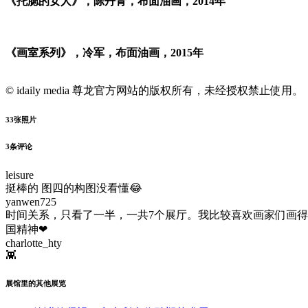
《托腮的女人》，陈丹青，布面油画，2014年
《画室系列》，冷军，布面油画，2015年
© idaily media 尊龙官方网站的版权所有，未经授权禁止使用。
33
张照片
3
条评论
leisure
挺棒的 图四的构图没看懂😂
yanwen725
时间关系，只看了一半，一共7个展厅。我比较喜欢画家们画
国精神❤
charlotte_hty
👾
展馆里的其他展览