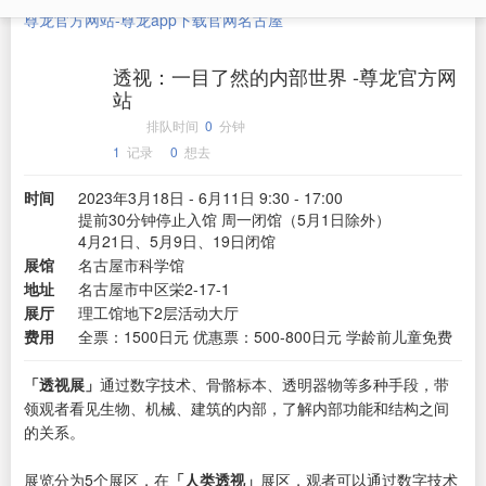
尊龙官方网站-尊龙app下载官网
名古屋
透视：一目了然的内部世界 -尊龙官方网
站
排队时间
0
分钟
1
记录
0
想去
时间
2023年3月18日 - 6月11日 9:30 - 17:00
提前30分钟停止入馆 周一闭馆（5月1日除外）
4月21日、5月9日、19日闭馆
展馆
名古屋市科学馆
地址
名古屋市中区栄2-17-1
展厅
理工馆地下2层活动大厅
费用
全票：1500日元 优惠票：500-800日元 学龄前儿童免费
「透视展」
通过数字技术、骨骼标本、透明器物等多种手段，带
领观者看见生物、机械、建筑的内部，了解内部功能和结构之间
的关系。
展览分为5个展区，在
「人类透视」
展区，观者可以通过数字技术