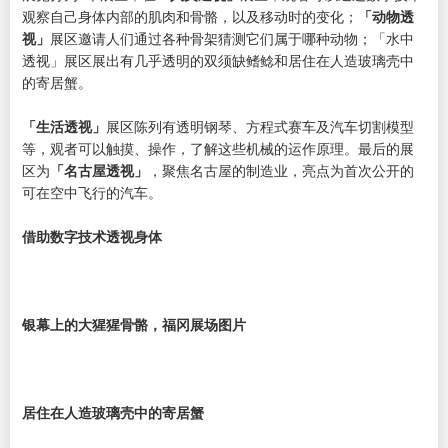
观察自己身体内部的肌肉和骨骼，以及移动时的变化；
「动物透
视」
展区邀请人们通过各种骨架猜测它们属于哪种动物；「水中
透视」展区展出有几乎透明的双须缺鳍鲶和居住在人造玻璃壳中
的寄居蟹。
「生活透视」
展区陈列有透明钢琴、方程式赛车及汽车切割模型
等，观者可以触摸、操作，了解这些机械的运作原理。最后的展
区为
「名古屋透视」
，聚焦名古屋的制造业，亮点为首次公开的
可在空中飞行的汽车。
借助数字技术透视身体
银幕上的大猩猩骨骼，福冈展场图片
居住在人造玻璃壳中的寄居蟹