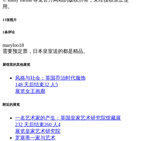
用。
13
张照片
1
条评论
maryloo18
需要预定票，日本皇室送的都是精品。
展馆里的其他展览
风格与社会：英国乔治时代服饰
148 天后结束
32 人
5
展览
女王画廊
附近的展览
一名艺术家的产生：英国皇家艺术研究院馆藏展
232 天后结束
260 人
4
展览
皇家艺术研究院
罗塞蒂一家与艺术