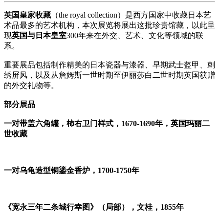
英国皇家收藏
（the royal collection）是西方国家中收藏日本艺
术品最多的艺术机构，本次展览将展出这批珍贵馆藏，以此呈
现
英国与日本皇室
300年来在外交、艺术、文化等领域的联
系。
重要展品包括制作精美的日本瓷器与漆器、早期武士盔甲、刺
绣屏风，以及从詹姆斯一世时期至伊丽莎白二世时期英国获赠
的外交礼物等。
部分展品
一对带盖六角罐，柿右卫门样式，1670-1690年，英国玛丽二
世收藏
一对乌龟造型铜鎏金香炉，1700-1750年
《宽永三年二条城行幸图》（局部），文桂，1855年