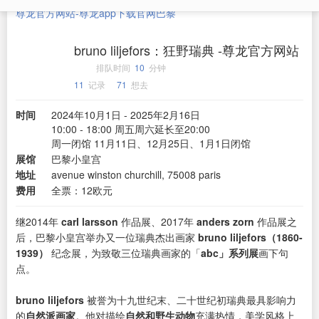
尊龙官方网站-尊龙app下载官网
巴黎
bruno liljefors：狂野瑞典 -尊龙官方网站
排队时间
10
分钟
11
记录
71
想去
时间
2024年10月1日 - 2025年2月16日
10:00 - 18:00 周五周六延长至20:00
周一闭馆 11月11日、12月25日、1月1日闭馆
展馆
巴黎小皇宫
地址
avenue winston churchill, 75008 paris
费用
全票：12欧元
继2014年
carl larsson
作品展、2017年
anders zorn
作品展之
后，巴黎小皇宫举办又一位瑞典杰出画家
bruno liljefors（1860-
1939）
纪念展，为致敬三位瑞典画家的「
abc」系列展
画下句
点。
bruno liljefors
被誉为十九世纪末、二十世纪初瑞典最具影响力
的
自然派画家
。他对描绘
自然和野生动物
充满热情，美学风格上