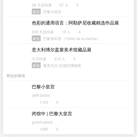
38 天后结束
67 人
5
展览
巴黎大皇宫
色彩的通用语言：阿勒萨尼收藏精选作品展
238 天后结束
13 人
4
展览
巴黎海军府（l’hôtel de la marine）
意大利博尔盖塞美术馆藏品展
今天结束
213 人
5
展览
雅克马尔-安德烈博物馆
附近的展馆
巴黎小皇宫
petit palais
1163
5
闭馆中 | 巴黎大皇宫
grand palais
1280
5