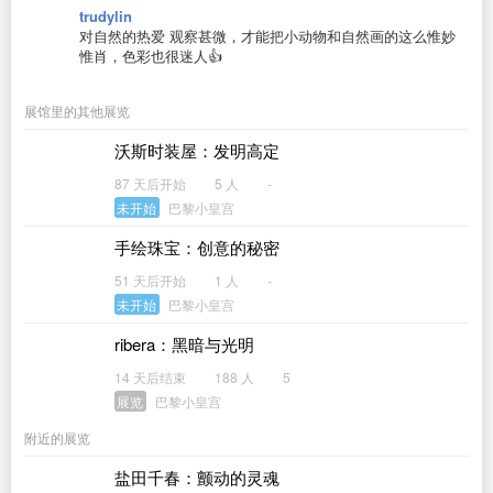
trudylin
对自然的热爱 观察甚微，才能把小动物和自然画的这么惟妙
惟肖，色彩也很迷人👍
展馆里的其他展览
沃斯时装屋：发明高定
87 天后开始
5 人
-
未开始
巴黎小皇宫
手绘珠宝：创意的秘密
51 天后开始
1 人
-
未开始
巴黎小皇宫
ribera：黑暗与光明
14 天后结束
188 人
5
展览
巴黎小皇宫
附近的展览
盐田千春：颤动的灵魂