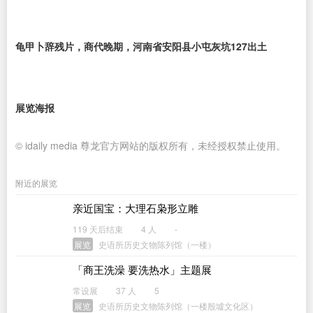
龟甲卜辞残片，商代晚期，河南省安阳县小屯灰坑127出土
展览海报
© idaily media 尊龙官方网站的版权所有，未经授权禁止使用。
附近的展览
亲近国宝：大理石枭形立雕
119 天后结束
4 人
-
展览
史语所历史文物陈列馆（一楼）
「商王洗澡 要洗热水」主题展
常设展
37 人
5
展览
史语所历史文物陈列馆（一楼殷墟文化区）