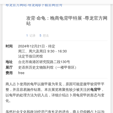
尊龙官方网站-尊龙app下载官网
台湾
攻背·命龟：晚商龟背甲特展 -尊龙官方网
站
1
记录
5
想去
时间
2024年12月21日 - 待定
周三、周六及周日 9:30 - 16:30
法定节假日闭馆
地址
台北市南港区研究院路二段130号
展厅
史语所历史文物陈列馆（一楼甲骨区）
费用
free
商人占卜使用的龟甲以腹甲最为常见，原因可能是腹甲较背甲平
整，并且容易施作钻凿。本次展览将聚焦较少被关注的
龟背甲
，
以龟甲的处理方法为切入点，详细介绍占卜用龟背甲的形态与变
化。
虽然社会文化和政治经济已有长足的进步，商人仍仰赖占卜以沟