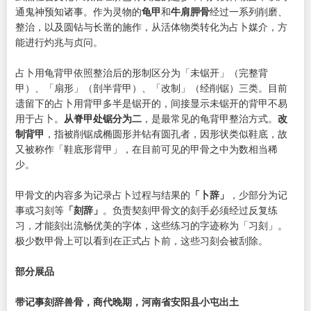
通鬼神预知诸事。作为灵物的
龟甲
和
牛肩胛骨
经过一系列削磨、
整治，以及圆钻与长凿的施作，从活体物类转化为占卜媒介，方
能进行灼兆与贞问。
占卜用龟背甲依照整治后的形制区分为「未锯开」（完整背
甲）、「扇形」（剖半背甲）、「改制」（经削锯）三类。目前
遗留下的占卜用背甲多半是锯开的，间接显示未锯开的背甲不易
用于占卜。
从脊甲处锯分为二
，是最常见的龟背甲整治方式。
改
制背甲
，指被削锯成椭圆形并钻有圆孔者，因形状类似鞋底，故
又被称作「鞋底形背甲」，在目前可见的甲骨之中为数相当稀
少。
甲骨文的内容多为记录占卜过程与结果的
「卜辞」
，少部分为记
事或习刻等
「刻辞」
。负责契刻甲骨文的刻手必须经过反复练
习，才能刻出流畅优美的字体，这些练习的字迹称为「习刻」。
极少数甲骨上可以看到在正式占卜前，这些习刻会被刮除。
部分展品
带记事刻辞兽骨，商代晚期，河南省安阳县小屯出土