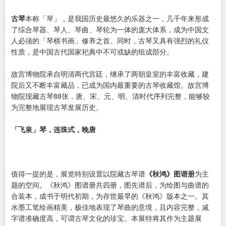
古琴
本称「琴」，是我国历史最悠久的乐器之一，几千年来形成
了综合琴器、琴人、琴曲、琴轮为一体的庞大体系，成为中国文
人必须的「琴棋书画」修养之首。同时，古琴又具有强烈的礼仪
性质，是中国古代国家祀典中不可或缺的组成部分。
故宫博物院承自明清两代宫廷，继承了两朝皇室的丰富收藏，建
院后又不断丰富藏品，已成为国内最重要的古琴收藏馆。故宫博
物院现藏古琴88张，唐、宋、元、明、清时代序列完整，能够较
为完整地展现古琴发展历史。
「飞泉」琴，连珠式，晚唐
值得一提的是，展览特别设置以院藏古琴谱
《秋鸿》图谱册
为主
题的空间。《秋鸿》图谱册共四册，图先谱后，为绘图与曲谱的
合装本，成书于明代初期，为存世最早的《秋鸿》版本之一。其
水墨工笔绘画精美，极佳地表现了琴曲的意境，且内容完整，减
字谱准确度高，可谓古琴文化的珍宝。本展特将其作为主题展