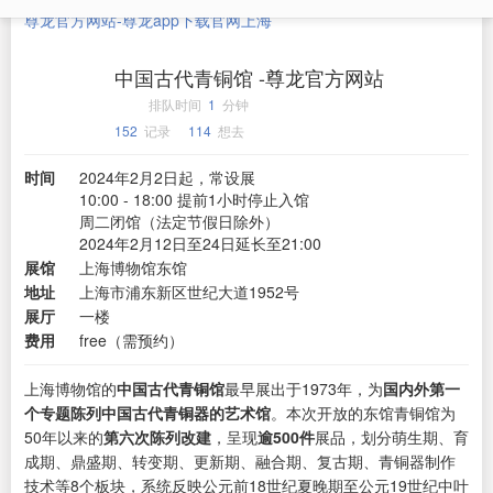
尊龙官方网站-尊龙app下载官网
上海
中国古代青铜馆 -尊龙官方网站
排队时间
1
分钟
152
记录
114
想去
时间
2024年2月2日起，常设展
10:00 - 18:00 提前1小时停止入馆
周二闭馆（法定节假日除外）
2024年2月12日至24日延长至21:00
展馆
上海博物馆东馆
地址
上海市浦东新区世纪大道1952号
展厅
一楼
费用
free（需预约）
上海博物馆的
中国古代青铜馆
最早展出于1973年，为
国内外第一
个专题陈列中国古代青铜器的艺术馆
。本次开放的东馆青铜馆为
50年以来的
第六次陈列改建
，呈现
逾500件
展品，划分萌生期、育
成期、鼎盛期、转变期、更新期、融合期、复古期、青铜器制作
技术等8个板块，系统反映公元前18世纪夏晚期至公元19世纪中叶