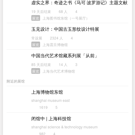
虚实之界：奇迹之书《马可·波罗游记》主题文献
展
19 天后结束
68 人
4
展览
上海图书馆东馆（一号展厅）
玉见设计：中国古玉形纹设计特展
常设展
2324 人
4
展览
上海震旦博物馆
中国当代艺术馆藏系列展「从前」
85 天后结束
14 人
3
展览
上海当代艺术博物馆
附近的展馆
上海博物馆东馆
shanghai museum east
1619
5
闭馆中 | 上海科技馆
shanghai science & technology museum
982
4