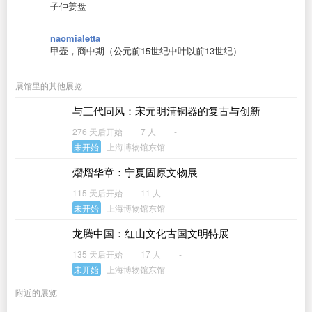
子仲姜盘
naomialetta
甲壶，商中期（公元前15世纪中叶以前13世纪）
展馆里的其他展览
与三代同风：宋元明清铜器的复古与创新
276 天后开始
7 人
-
未开始
上海博物馆东馆
熠熠华章：宁夏固原文物展
115 天后开始
11 人
-
未开始
上海博物馆东馆
龙腾中国：红山文化古国文明特展
135 天后开始
17 人
-
未开始
上海博物馆东馆
附近的展览