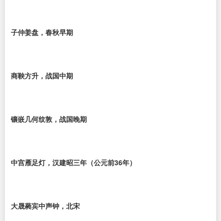
子仲姜盘，春秋早期
商鞅方升，战国中期
镶嵌几何纹敦，战国晚期
中宫雁足灯，汉建昭三年（公元前36年）
大晟蕤宾中声钟，北宋