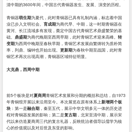
清中期的3600年间，中国古代青铜器发生、发展、演变的历程。
青铜器
萌生期
为夏代，此时青铜器已具有礼制内涵，标志着中国
业已步入文明社会。
育成期
为商代早、中期，这一时期青铜器在
黄河、长江流域多有发现，奠定中国古代青铜艺术鼎盛繁荣的基
础。
鼎盛期
为商代晚期至西周早期，此时青铜艺术迎来高峰。
转
变期
为西周中晚期至春秋早期，青铜艺术发展由繁缛转为质朴简
率，列鼎、编钟也开始出现。
更新期
为春秋中期至战国，此时青
铜艺术再次出现高潮，青铜器区域特征明显。
大克鼎，西周中期
前5个板块是对
夏商周
青铜艺术发展和分期的概括和总结，自1973
年青铜馆开展以来沿用至今。本次展览在原有体系上
新增两个板
块
：第一是
融合期
，秦至五代，展示中华文明多元一体的历史进
程对青铜器发展的影响；第二是
复古期
，北宋至清中期，展示宋
代以来仿造夏商周三代的复古礼器，反映统治者倡导以儒学为核
心的价值观以及对后世及东亚的影响。