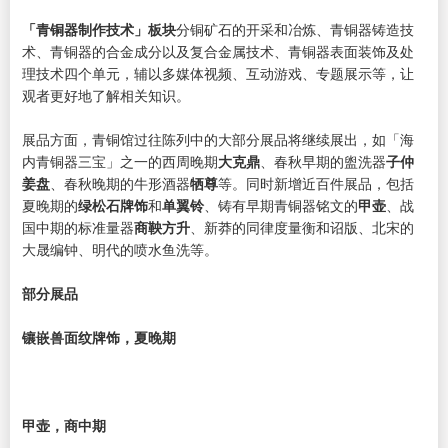
「青铜器制作技术」板块
分铜矿石的开采和冶炼、青铜器铸造技
术、青铜器的合金成分以及复合金属技术、青铜器表面装饰及处
理技术四个单元，辅以多媒体视频、互动游戏、专题展示等，让
观者更好地了解相关知识。
展品方面，青铜馆过往陈列中的大部分展品将继续展出，如「海
内青铜器三宝」之一的西周晚期
大克鼎
、春秋早期的盥洗器
子仲
姜盘
、春秋晚期的牛形酒器
牺尊
等。同时新增近百件展品，包括
夏晚期的
绿松石牌饰
和
单翼铃
、铸有早期青铜器铭文的
甲壶
、战
国中期的标准量器
商鞅方升
、新莽的同律度量衡和诏版、北宋的
大晟编钟、明代的喷水鱼洗等。
部分展品
镶嵌兽面纹牌饰，夏晚期
甲壶，商中期