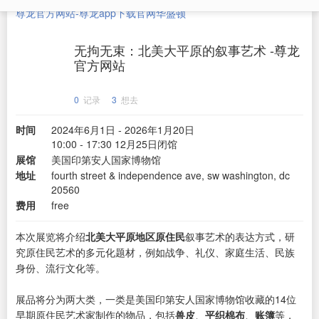
尊龙官方网站-尊龙app下载官网
华盛顿
无拘无束：北美大平原的叙事艺术 -尊龙
官方网站
0
记录
3
想去
时间
2024年6月1日 - 2026年1月20日
10:00 - 17:30 12月25日闭馆
展馆
美国印第安人国家博物馆
地址
fourth street & independence ave, sw washington, dc
20560
费用
free
本次展览将介绍
北美大平原地区原住民
叙事艺术的表达方式，研
究原住民艺术的多元化题材，例如战争、礼仪、家庭生活、民族
身份、流行文化等。
展品将分为两大类，一类是美国印第安人国家博物馆收藏的14位
早期原住民艺术家制作的物品，包括
兽皮
、
平织棉布
、
账簿
等，