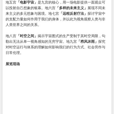
地五宫
「电影宇宙」
是九宫的核心，用一场电影提供一面观众可
以投射自己想象的银幕。地六宫
「多样的未来主义」
展现不同未
来主义的多元想象与困境。地七宫
「远程反射疗法」
探讨宇宙中
的支配力量如何作用于我们的身体，并以此为视角观察人类与非
人类世界之间的关系。
地八宫
「时空之间」
揭示宇宙图式的生产受制于其时空局限，勾
勒出无法从单一视角感知的无穷宇宙。地九宫
「栉风沐雨」
探究
对时空运行与体系的理解如何影响我们的行为方式、社会劳作与
日常伦理。
展览现场