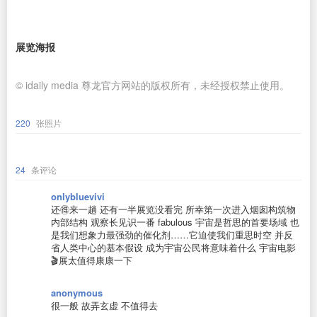
展览海报
© idaily media 尊龙官方网站的版权所有，未经授权禁止使用。
220
张照片
24
条评论
onlybluevivi
还🉐️来一趟 还有一半展览没看完 所幸第一次进入烟囱构筑物
内部结构 观察长见识一番 fabulous 宇宙是哲思的首要场域 也
是我们想象力最强劲的催化剂……它迫使我们重思时空 并反
省人类中心的基本假设 成为宇宙公民将意味着什么 宇宙电影
🎬展太值得康康一下
anonymous
很一般 故弄玄虚 不值得去