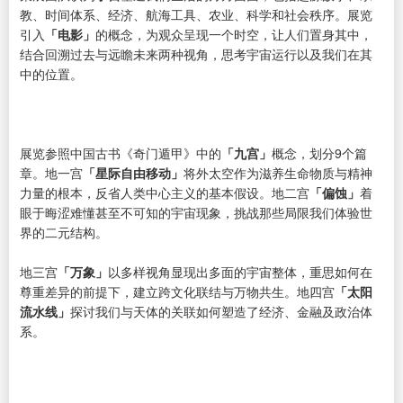
教、时间体系、经济、航海工具、农业、科学和社会秩序。展览
引入
「电影」
的概念，为观众呈现一个时空，让人们置身其中，
结合回溯过去与远瞻未来两种视角，思考宇宙运行以及我们在其
中的位置。
展览参照中国古书《奇门遁甲》中的
「九宫」
概念，划分9个篇
章。地一宫
「星际自由移动」
将外太空作为滋养生命物质与精神
力量的根本，反省人类中心主义的基本假设。地二宫
「偏蚀」
着
眼于晦涩难懂甚至不可知的宇宙现象，挑战那些局限我们体验世
界的二元结构。
地三宫
「万象」
以多样视角显现出多面的宇宙整体，重思如何在
尊重差异的前提下，建立跨文化联结与万物共生。地四宫
「太阳
流水线」
探讨我们与天体的关联如何塑造了经济、金融及政治体
系。