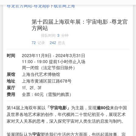
尊龙官方网站-尊龙app下载官网
上海
第十四届上海双年展：宇宙电影 -尊龙官
方网站
排队时间
3
分钟
72
记录
242
想去
时间
2023年11月9日 - 2024年3月31日
11:00 - 19:00 提前1小时停止入场
周一闭馆（法定节假日除外）
展馆
上海当代艺术博物馆
地址
上海市黄浦区苗江路678号
展厅
1f、2f、3f
费用
全票：60元（需预约购票）
第14届上海双年展以
「宇宙电影」
为主题，呈现
逾80位
来自中国
及世界各地艺术家的创作，年代横跨二十世纪初至今，展现艺术
家对天人关系的思考，深入探究宇宙对人类生活的启发与制约。
策展团队认为
宇宙
塑造我们生活的方方面面，包括起源故事、宗