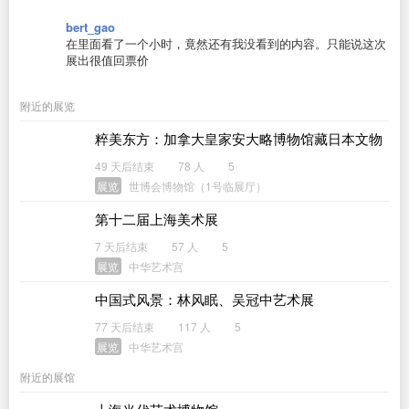
bert_gao
在里面看了一个小时，竟然还有我没看到的内容。只能说这次
展出很值回票价
附近的展览
粹美东方：加拿大皇家安大略博物馆藏日本文物
展
49 天后结束
78 人
5
展览
世博会博物馆（1号临展厅）
第十二届上海美术展
7 天后结束
57 人
5
展览
中华艺术宫
中国式风景：林风眠、吴冠中艺术展
77 天后结束
117 人
5
展览
中华艺术宫
附近的展馆