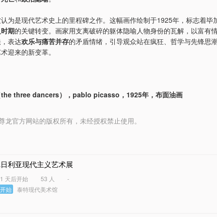
认为是现代艺术史上的里程碑之作。这幅画作绘制于1925年，标志着毕
义时期
的关键转变。画家用支离破碎的躯体隐喻人物身份的瓦解，以富有
法，表达
欢乐与痛苦并存
的矛盾情绪，引导观众站在疯狂、哲学与先锋思
艺术迎来的新变革。
 three dancers），pablo picasso，1925年，布面油画
 media 尊龙官方网站的版权所有，未经授权禁止使用。
尼日利亚现代主义艺术展
41 天后开始
53 人
-
未开始
泰特现代美术馆