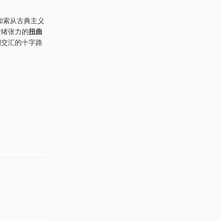
加索从古典主义
情绪张力的
扭曲
潮交汇的十字路