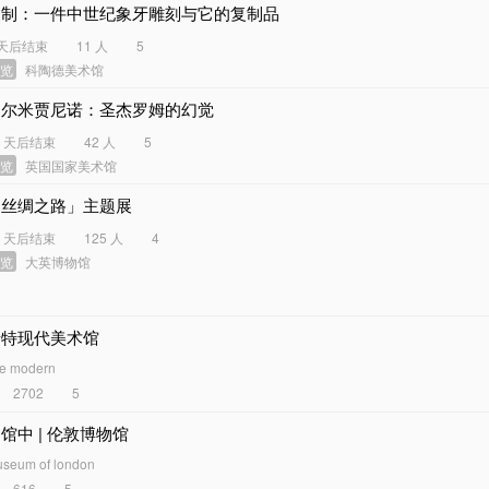
复制：一件中世纪象牙雕刻与它的复制品
 天后结束
11 人
5
展览
科陶德美术馆
帕尔米贾尼诺：圣杰罗姆的幻觉
8 天后结束
42 人
5
展览
英国国家美术馆
「丝绸之路」主题展
4 天后结束
125 人
4
展览
大英博物馆
泰特现代美术馆
te modern
2702
5
馆中 | 伦敦博物馆
seum of london
616
5