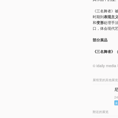
《三名舞者》被
时期到
表现主
和
变形
处理手
口，体会现代
部分展品
《三名舞者》（the
© idaily
展馆里的其他展览
2
附近的展览