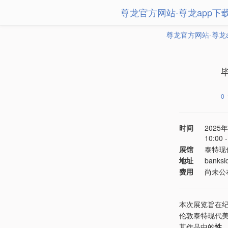
尊龙官方网站-尊龙app下
尊龙官方网站-尊龙
0
时间
2025
10:00
展馆
泰特现
地址
banksi
费用
尚未公
本次展览旨在纪念
伦敦泰特现代
其作品中的
性