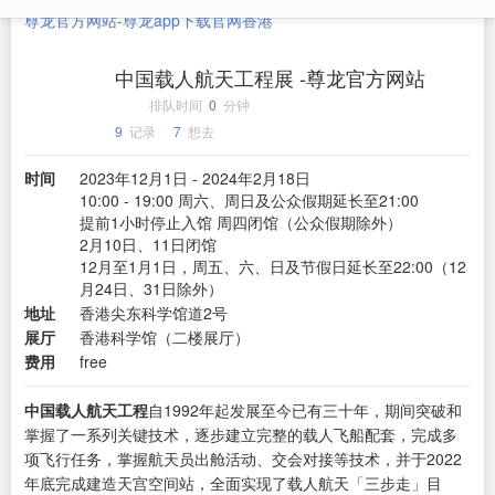
尊龙官方网站-尊龙app下载官网
香港
中国载人航天工程展 -尊龙官方网站
排队时间
0
分钟
9
记录
7
想去
时间
2023年12月1日 - 2024年2月18日
10:00 - 19:00 周六、周日及公众假期延长至21:00
提前1小时停止入馆 周四闭馆（公众假期除外）
2月10日、11日闭馆
12月至1月1日，周五、六、日及节假日延长至22:00（12
月24日、31日除外）
地址
香港尖东科学馆道2号
展厅
香港科学馆（二楼展厅）
费用
free
中国载人航天工程
自1992年起发展至今已有三十年，期间突破和
掌握了一系列关键技术，逐步建立完整的载人飞船配套，完成多
项飞行任务，掌握航天员出舱活动、交会对接等技术，并于2022
年底完成建造天宫空间站，全面实现了载人航天「三步走」目