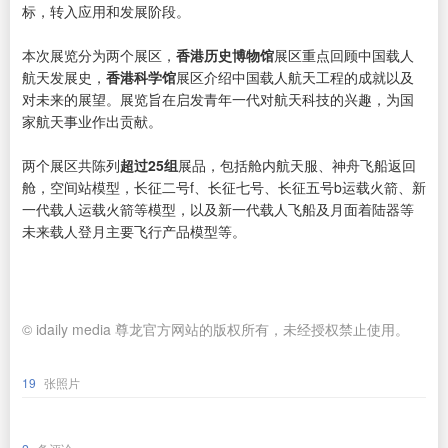
标，转入应用和发展阶段。
本次展览分为两个展区，
香港历史博物馆
展区重点回顾中国载人
航天发展史，
香港科学馆
展区介绍中国载人航天工程的成就以及
对未来的展望。展览旨在启发青年一代对航天科技的兴趣，为国
家航天事业作出贡献。
两个展区共陈列
超过25组
展品，包括舱内航天服、神舟飞船返回
舱，空间站模型，长征二号f、长征七号、长征五号b运载火箭、新
一代载人运载火箭等模型，以及新一代载人飞船及月面着陆器等
未来载人登月主要飞行产品模型等。
© idaily media 尊龙官方网站的版权所有，未经授权禁止使用。
19
张照片