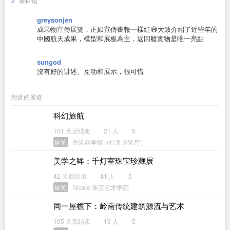
2
条评论
greysonjen
成果物宣傳展覽，正如宣傳畫報一樣紅😅大致介紹了近些年的
中國航天成果，模型和展板為主，返回艙實物是唯一亮點
sungod
沒有好的讲述、互动和展示，很可惜
附近的展览
科幻旅航
101 天后结束
21 人
5
展览
香港科学馆（特备展览厅）
美学之眸：千灯室珠宝珍藏展
42 天后结束
41 人
5
展览
l'école 珠宝艺术学院
同一屋檐下：岭南传统建筑源流与艺术
105 天后结束
13 人
5