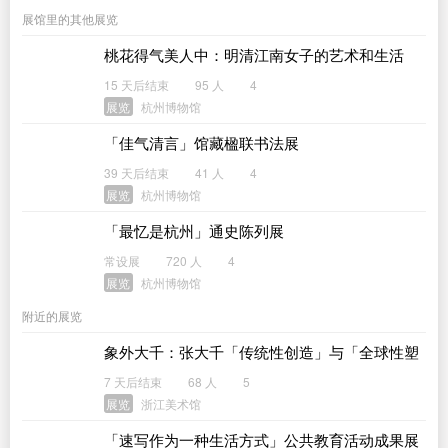
展馆里的其他展览
桃花得气美人中：明清江南女子的艺术和生活
15 天后结束
95 人
4
展览
杭州博物馆
「佳气清言」馆藏楹联书法展
39 天后结束
41 人
4
展览
杭州博物馆
「最忆是杭州」通史陈列展
常设展
720 人
4
展览
杭州博物馆
附近的展览
象外大千：张大千「传统性创造」与「全球性塑
造」研究展
7 天后结束
68 人
5
展览
浙江美术馆
「速写作为一种生活方式」公共教育活动成果展