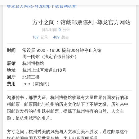
尊龙官方网站-尊龙app下载官网
杭州
方寸之间：馆藏邮票陈列 -尊龙官方网站
排队时间
0
分钟
187
记录
489
想去
时间
常设展 9:00 - 16:30 提前30分钟停止入馆
周一闭馆（法定节假日除外）
展馆
杭州博物馆
地址
杭州上城区粮道山18号
展厅
北馆三楼
费用
free（需预约）
鸿雁传书，邮票为证。杭州博物馆收藏有大量世界各国发行的珍
稀邮票，邮票因此与杭州的历史文化结下了不解之缘。历年来中
国邮政发行的杭州题材邮票，提炼了杭州特有的自然、人文主
题，是杭州城市的名片。
方寸之间，杭州秀美的风光与人文积淀美不胜收，通过邮票这个
媒介传遍中国乃至世界各地，为人们所喜闻乐见。