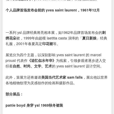
个人品牌首场发布会前的 yves saint laurent，1961年12月
一系列 ysl 品牌经典将亮相本展，如1962年品牌首场发布会的
刺
绣花朵
裙，1999年由超模 laetitia casta 演绎的「
夏日新娘
」经典
礼服，2001年春夏高定
印花裙
等。
展览分为四个主题，以深刻影响 yves saint laurent 的 marcel
proust 代表作
《追忆似水年华》
为线索，引领参观者逐步进入交
织着
自然、时尚、文学、艺术
的 yves saint laurent 设计空间。
此外，策展方还将邀请
美国当代艺术家 sam falls
，展出他以世界
各地植物纹理为灵感创作的绘画和摄影作品。
部分展品：
pattie boyd 身穿 ysl 1969秋冬裙装