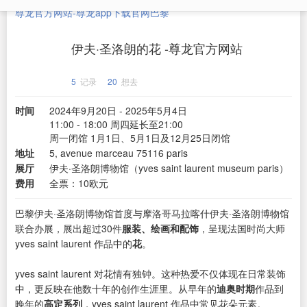
尊龙官方网站-尊龙app下载官网
巴黎
伊夫·圣洛朗的花 -尊龙官方网站
5
记录
20
想去
时间
2024年9月20日 - 2025年5月4日
11:00 - 18:00 周四延长至21:00
周一闭馆 1月1日、5月1日及12月25日闭馆
地址
5, avenue marceau 75116 paris
展厅
伊夫·圣洛朗博物馆（yves saint laurent museum paris）
费用
全票：10欧元
巴黎伊夫·圣洛朗博物馆首度与摩洛哥马拉喀什伊夫·圣洛朗博物馆
联合办展，展出超过30件
服装、绘画和配饰
，呈现法国时尚大师
yves saint laurent 作品中的
花
。
yves saint laurent 对花情有独钟。这种热爱不仅体现在日常装饰
中，更反映在他数十年的创作生涯里。从早年的
迪奥时期
作品到
晚年的
高定系列
，yves saint laurent 作品中常见花朵元素。