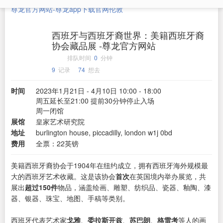
尊龙官方网站-尊龙app下载官网
伦敦
西班牙与西班牙裔世界：美籍西班牙裔
协会藏品展 -尊龙官方网站
排队时间
0
分钟
9
记录
74
想去
时间
2023年1月21日 - 4月10日 10:00 - 18:00
周五延长至21:00 提前30分钟停止入场
周一闭馆
展馆
皇家艺术研究院
地址
burlington house, piccadilly, london w1j 0bd
费用
全票：22英镑
美籍西班牙裔协会于1904年在纽约成立，拥有西班牙海外规模最
大的西班牙艺术收藏。这是该协会
首次
在英国境内举办展览，共
展出
超过150件
物品，涵盖绘画、雕塑、纺织品、瓷器、釉陶、漆
器、银器、珠宝、地图、手稿等类别。
西班牙代表艺术家
戈雅
、
委拉斯开兹
、
苏巴朗
、
格雷考
等人的画