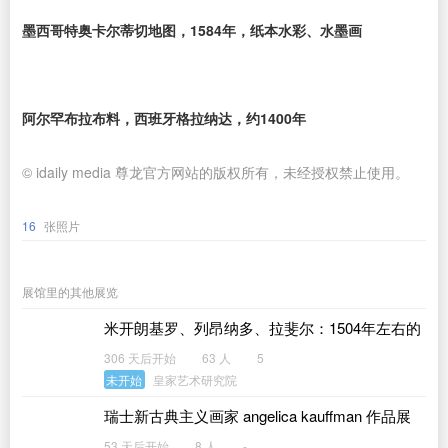
墨西哥特奥卡尔蒂切地图，1584年，纸本水彩、水墨画
阿尔罕布拉布料，西班牙格拉纳达，约1400年
© idaily media 尊龙官方网站的版权所有，未经授权禁止使用。
16
张照片
展馆里的其他展览
米开朗基罗、列昂纳多、拉斐尔：1504年左右的
佛罗伦萨
306 天后开始
63 人
5
未开始
皇家艺术研究院
瑞士新古典主义画家 angelica kauffman 作品展
53 天后开始
8 人
-