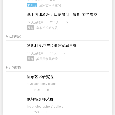
未开始
皇家艺术研究院
纸上的印象派：从德加到土鲁斯-劳特累克
62 天后结束
208 人
5
展览
皇家艺术研究院
附近的展览
发现利奥塔与拉维涅家庭早餐
55 天后结束
13 人
4
展览
英国国家美术馆
附近的展馆
皇家艺术研究院
royal academy of arts
1498
5
伦敦摄影师艺廊
the photographers’ gallery
753
5