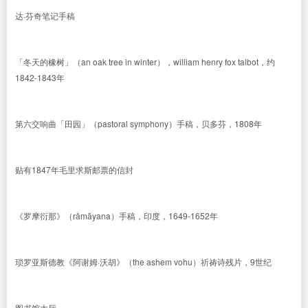
达·芬奇笔记手稿
「冬天的橡树」（an oak tree in winter），william henry fox talbot，约
1842-1843年
第六交响曲「田园」（pastoral symphony）手稿，贝多芬，1808年
贴有1847年毛里求斯邮票的信封
《罗摩衍那》（rāmāyana）手稿，印度，1649-1652年
琐罗亚斯德教《阿谢姆·沃胡》（the ashem vohu）祈祷诗残片，9世纪
图书馆大厅