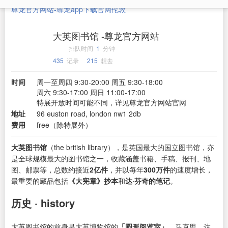
尊龙官方网站-尊龙app下载官网
伦敦
大英图书馆 -尊龙官方网站
排队时间
1
分钟
435
记录
215
想去
时间
周一至周四 9:30-20:00 周五 9:30-18:00
周六 9:30-17:00 周日 11:00-17:00
特展开放时间可能不同，详见尊龙官方网站官网
地址
96 euston road, london nw1 2db
费用
free（除特展外）
大英图书馆
（the british library），是英国最大的国立图书馆，亦
是全球规模最大的图书馆之一，收藏涵盖书籍、手稿、报刊、地
图、邮票等，总数约接近
2亿件
，并以每年
300万件
的速度增长，
最重要的藏品包括
《大宪章》抄本
和
达·芬奇的笔记
。
历史 · history
大英图书馆的前身是大英博物馆的
「圆形阅览室」
，马克思、达