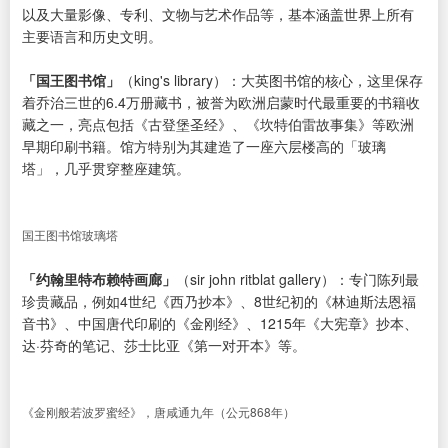
以及大量影像、专利、文物与艺术作品等，基本涵盖世界上所有
主要语言和历史文明。
「国王图书馆」
（king's library）：大英图书馆的核心，这里保存
着乔治三世的6.4万册藏书，被誉为欧洲启蒙时代最重要的书籍收
藏之一，亮点包括《古登堡圣经》、《坎特伯雷故事集》等欧洲
早期印刷书籍。馆方特别为其建造了一座六层楼高的「玻璃
塔」，几乎贯穿整座建筑。
国王图书馆玻璃塔
「约翰里特布赖特画廊」
（sir john ritblat gallery）：专门陈列最
珍贵藏品，例如4世纪《西乃抄本》、8世纪初的《林迪斯法恩福
音书》、中国唐代印刷的《金刚经》、1215年《大宪章》抄本、
达·芬奇的笔记、莎士比亚《第一对开本》等。
《金刚般若波罗蜜经》，唐咸通九年（公元868年）