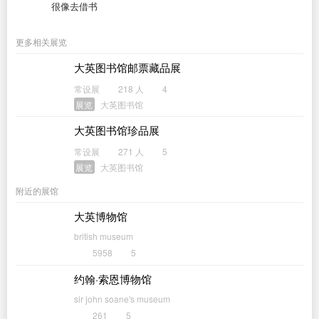
很像去借书
更多相关展览
大英图书馆邮票藏品展
常设展
218 人
4
展览
大英图书馆
大英图书馆珍品展
常设展
271 人
5
展览
大英图书馆
附近的展馆
大英博物馆
british museum
5958
5
约翰·索恩博物馆
sir john soane's museum
261
5