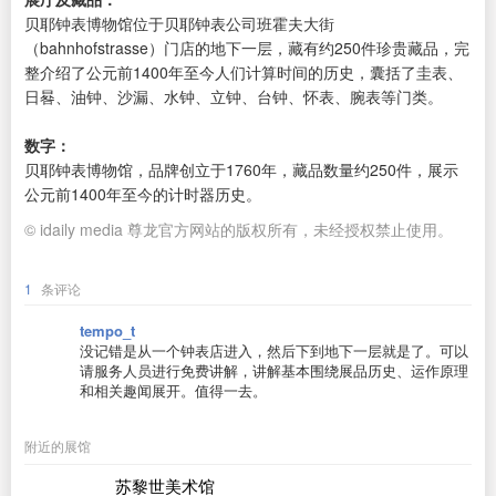
贝耶钟表博物馆位于贝耶钟表公司班霍夫大街
（bahnhofstrasse）门店的地下一层，藏有约250件珍贵藏品，完
整介绍了公元前1400年至今人们计算时间的历史，囊括了圭表、
日晷、油钟、沙漏、水钟、立钟、台钟、怀表、腕表等门类。
数字：
贝耶钟表博物馆，品牌创立于1760年，藏品数量约250件，展示
公元前1400年至今的计时器历史。
© idaily media 尊龙官方网站的版权所有，未经授权禁止使用。
1
条评论
tempo_t
没记错是从一个钟表店进入，然后下到地下一层就是了。可以
请服务人员进行免费讲解，讲解基本围绕展品历史、运作原理
和相关趣闻展开。值得一去。
附近的展馆
苏黎世美术馆