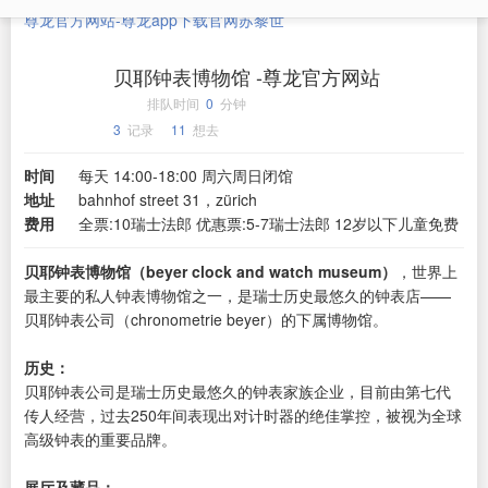
尊龙官方网站-尊龙app下载官网
苏黎世
贝耶钟表博物馆 -尊龙官方网站
排队时间
0
分钟
3
记录
11
想去
时间
每天 14:00-18:00 周六周日闭馆
地址
bahnhof street 31，zürich
费用
全票:10瑞士法郎 优惠票:5-7瑞士法郎 12岁以下儿童免费
贝耶钟表博物馆（beyer clock and watch museum）
，世界上
最主要的私人钟表博物馆之一，是瑞士历史最悠久的钟表店——
贝耶钟表公司（chronometrie beyer）的下属博物馆。
历史：
贝耶钟表公司是瑞士历史最悠久的钟表家族企业，目前由第七代
传人经营，过去250年间表现出对计时器的绝佳掌控，被视为全球
高级钟表的重要品牌。
展厅及藏品：