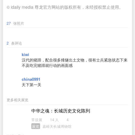
© idaily media 尊龙官方网站的版权所有，未经授权禁止使用。
27
张照片
2
条评论
kiwi
汉代的猪蹄，配合很多烽燧出土文物，很有士兵紧急状态下来
不及吃完猪蹄就行动的画面感
china0991
天下第一关
更多相关展览
中华之魂：长城历史文化陈列
常设展
14 人
4
展览
嘉峪关长城博物馆