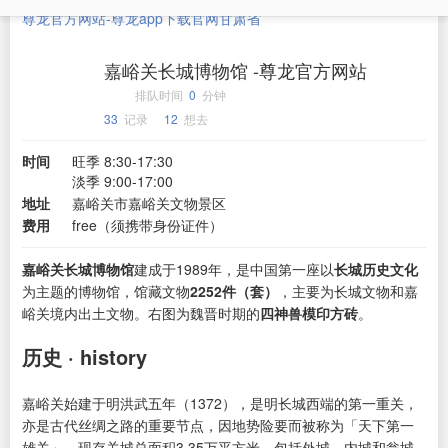
尊龙官方网站-尊龙app下载官网
甘肃省
嘉峪关长城博物馆 -尊龙官方网站
排队时间
0
分钟
33
记录
12
想去
时间
旺季 8:30-17:30
淡季 9:00-17:00
地址
嘉峪关市嘉峪关文物景区
费用
free（须携带身份证件）
嘉峪关长城博物馆
建成于1989年，是中国第一座以
长城历史文化
为主题的博物馆，馆藏文物
2252件（套）
，主要为长城文物和嘉
峪关境内出土文物。右图为魏晋时期的
四神兽模印方砖
。
历史 · history
嘉峪关始建于明洪武五年（1372），是明长城西端的第一重关，
亦是古代丝绸之路的重要节点，因地势险要而被称为「天下第一
雄关」。现存关城总面积3.35万平方米，包括外城、内城和瓮城