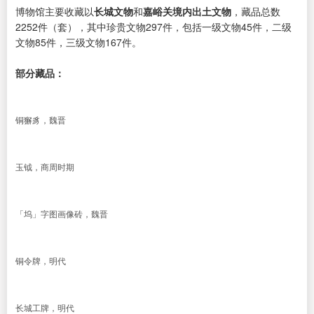
博物馆主要收藏以
长城文物
和
嘉峪关境内出土文物
，藏品总数
2252件（套），其中珍贵文物297件，包括一级文物45件，二级
文物85件，三级文物167件。
部分藏品：
铜獬豸，魏晋
玉钺，商周时期
「坞」字图画像砖，魏晋
铜令牌，明代
长城工牌，明代