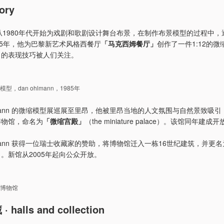
ory
mann 从1980年代开始为戏剧和歌剧设计舞台布景，在制作布景模型的过程中
85年，他为巴黎新艺术风格西餐厅
「马克西姆餐厅」
创作了一件1:12的
出的表现技巧被人们关注。
，dan ohlmann，1985年
hlmann 的微缩模型展巡展至里昂，他被里昂当地的人文氛围与自然景致吸
博物馆，命名为
「微缩宫殿」
（the miniature palace）。该馆同年建成
hlmann 获得一位瑞士收藏家的赞助，将博物馆迁入一栋16世纪建筑，并更名
」
。新馆从2005年起向公众开放。
博物馆
halls and collection