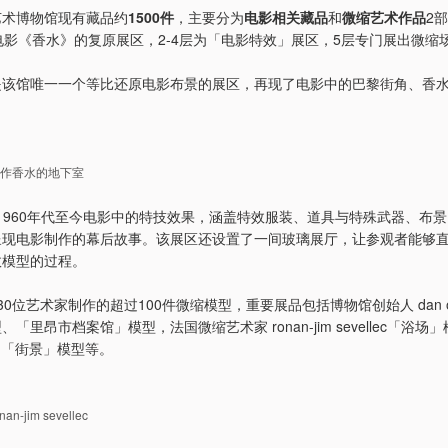
艺术博物馆现有藏品约
1500件
，主要分为
电影相关藏品
和
微缩艺术作品
2
电影《香水》的复原展区，2-4层为「电影特效」展区，5层专门展出微缩
是该馆唯一一个等比还原电影布景的展区，再现了电影中的巴黎街角、香
。
作香水的地下室
1960年代至今电影中的特技效果，涵盖特效服装、道具与特殊武器、布景、
呈现电影制作的幕后故事。该展区还设置了一间玻璃展厅，让参观者能够
效模型的过程。
0位艺术家制作的超过100件微缩模型，重要展品包括博物馆创始人 dan o
「里昂市档案馆」模型，法国微缩艺术家 ronan-jim sevellec「浴
fson「街景」模型等。
jim sevellec