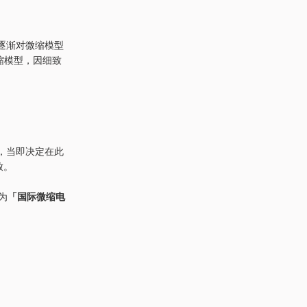
，逐渐对微缩模型
微缩模型，因细致
引，当即决定在此
开放。
为
「国际微缩电