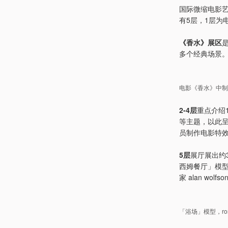
国际微缩电影
有5层，1层为
《香水》展区
多个经典场景
电影《香水》中制
2-4层
重点介绍
等主题，以此
员制作电影特
5层
展厅展出约3
西姆餐厅」模型、
家 alan wol
「浴场」模型，ronan-