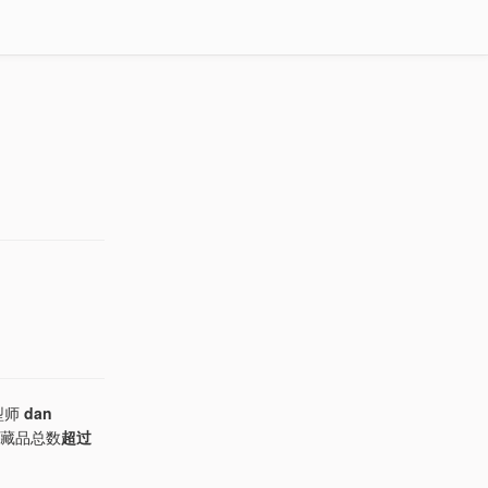
模型师
dan
前藏品总数
超过