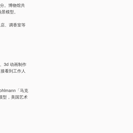
部分。博物馆共
场景模型。
水店、调香室等
3d 动画制作
直接看到工作人
hlmann「马克
场」模型，美国艺术