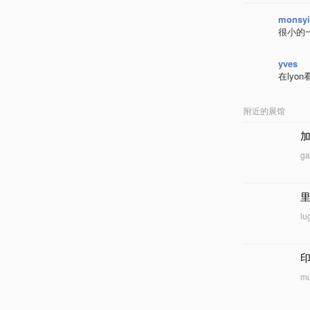
monsyi
很小的
yves
在lyo
附近的展馆
g
lu
mu