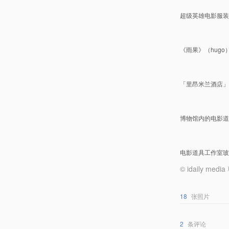
超级英雄电影服装
《雨果》（hugo
「里昂米兰酒店」微缩
博物馆内的电影道
电影道具工作室玻
© idaily
18
张照片
2
条评论