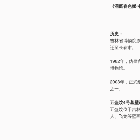
《洞庭春色赋·
历史：
吉林省博物院原
迁至长春市。
1982年，伪
博物馆。
2003年，正
之一。
五盔坟4号墓壁
五盔坟位于吉林
人、飞龙等壁