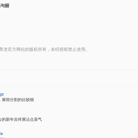
高句丽
 media 尊龙官方网站的版权所有，未经授权禁止使用。
gz
，展馆分割的比较细
去的新年吉祥展沾点喜气
da