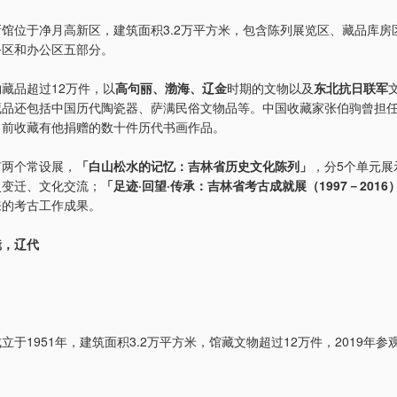
馆位于净月高新区，建筑面积3.2万平方米，包含陈列展览区、藏品库房
务区和办公区五部分。
藏品超过12万件，以
高句丽、渤海、辽金
时期的文物以及
东北抗日联军
藏品还包括中国历代陶瓷器、萨满民俗文物品等。中国收藏家张伯驹曾担
目前收藏有他捐赠的数十件历代书画作品。
有两个常设展，
「白山松水的记忆：吉林省历史文化陈列」
，分5个单元展
史变迁、文化交流；
「足迹·回望·传承：吉林省考古成就展（1997－2016
来的考古工作成果。
镜，辽代
立于1951年，建筑面积3.2万平方米，馆藏文物超过12万件，2019年参