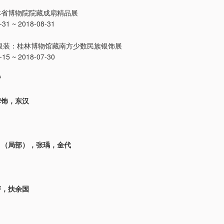
：
林省博物院院藏成扇精品展
1 ~ 2018-08-31
银装：桂林博物馆藏南方少数民族银饰展
5 ~ 2018-07-30
厅
牌饰，东汉
》（局部），张瑀，金代
卢，扶余国