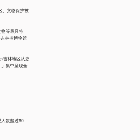
区、文物保护技
文物等最具特
任吉林省博物馆
示吉林地区从史
）」
集中呈现全
观人数超过60