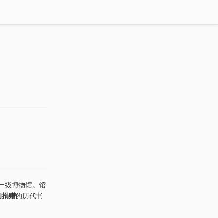
家一级博物馆。馆
驹捐赠
的历代书