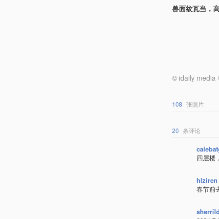
兽面纹瓦当，
© idaily
108
张照片
20
条评论
calebat
四层楼
hlziren
春节前
sherril