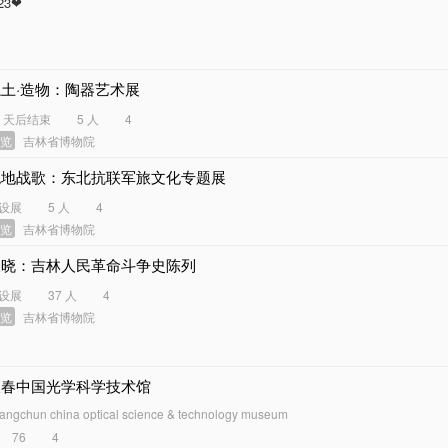
23❤️
土·造物：陶器艺术展
6 天后结束
5 人
4
展览
吉林省博物院
绝地战歌：东北抗联军旅文化专题展
设展
5 人
4
展览
吉林省博物院
破晓：吉林人民革命斗争史陈列
设展
37 人
4
展览
吉林省博物院
长春中国光学科学技术馆
angchun china optical science & technology museum
76
4