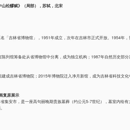
中山松醪赋》（局部），苏轼，北宋
名「吉林省博物馆」，1951年成立，次年在吉林市正式开放。1954年
皇宫陈列馆筹备处从省博物馆中分离，成为独立机构；1987年自然历史部
式组建成吉林省博物院；2015年博物院迁入净月新馆，成为吉林省科技文
画复原展示
省集安市，是一座高句丽晚期贵族墓葬（约公元5-7世纪），墓室内绘有
画。