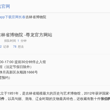
载官网
app下载官网
长春
吉林省博物院
吉林省博物院 -尊龙官方网站
排队时间
1
分钟
2
记录
78
想去
:00-17:00 提前30分钟停止入馆
馆（法定节假日除外）
净月高新区永顺路1666号
（需预约）
成立于1951年，是吉林省规模最大的历史与艺术博物馆，2012年获评国
万件
，以高句丽、渤海、辽金时期的文物最具特色，还收藏有数十件
张伯