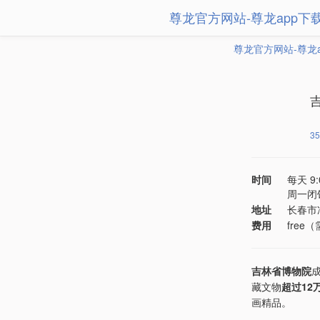
尊龙官方网站-尊龙app下
尊龙官方网站-尊龙
35
时间
每天 9
周一闭
地址
长春市
费用
free
吉林省博物院
藏文物
超过12
画精品。