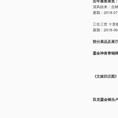
近年重要展览
清风徐来：吉
展期：2018-07-3
三生三世 十里
展期：2018-06-1
部分展品及展
鎏金神兽青铜
《文姬归汉图
双龙鎏金铜当