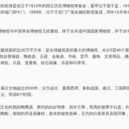
的前身是创立于1912年的国立历史博物馆筹备处，最早位于国子监，19
的端门和午门。1959年，位于天安门广场东侧的新馆落成，同年10月举
史博物馆与中国革命博物馆几经重组，终于合并成中国国家博物馆，并于20
建筑面积近20万平方米，是全球建筑面积最大的博物馆，共分5层48个
，包括青铜器、陶瓷器、玉器、金银器、书画、货币、服饰、文房用品、
、碑拓、兵器、度量衡、砖石画像、乐器和印章等。
展出文物超过2500件，分为远古、夏商西周、春秋战国、秦汉、三国两
元、明清8个时期。
韶文化时期的陶鹰鼎、商代的妇好鸮尊、四羊方尊，西周的虢季子白盘、
的陶船，南朝的邓县画像砖，唐末的秘色瓷碗，五代的白瓷茶具及陆羽像