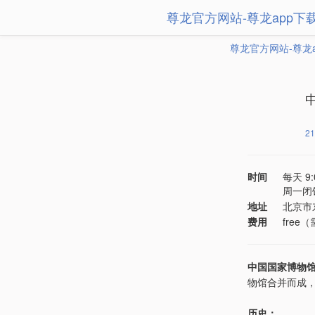
尊龙官方网站-尊龙app下
尊龙官方网站-尊龙
21
时间
每天 9
周一闭
地址
北京市
费用
free
中国国家博物馆（na
物馆合并而成，
历史：