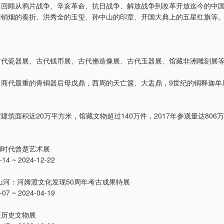
：回顾从鸦片战争、辛亥革命、抗日战争、解放战争到改革开放迄今的中
门销烟的奏折、洪秀全的玉玺、孙中山的印章、开国大典上的五星红旗等
古代瓷器展、古代钱币展、古代佛造像展、古代玉器展、馆藏非洲雕刻展
：商代最重的青铜器后母戊鼎，西周的天亡簋、大盂鼎，9世纪的铜释迦牟
建筑面积近20万平方米，馆藏文物超过140万件，2017年参观量达806
：
铜时代曾楚艺术展
4 ~ 2024-12-22
山河：河姆渡文化发现50周年考古成果特展
7 ~ 2024-04-19
疆历史文物展