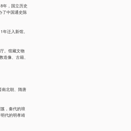
18年，国立历史
办了中国通史陈
11年迁入新馆。
展厅。馆藏文物
佛教造像、古籍、
晋南北朝、隋唐
利簋，秦代的琅
，明代的明孝靖