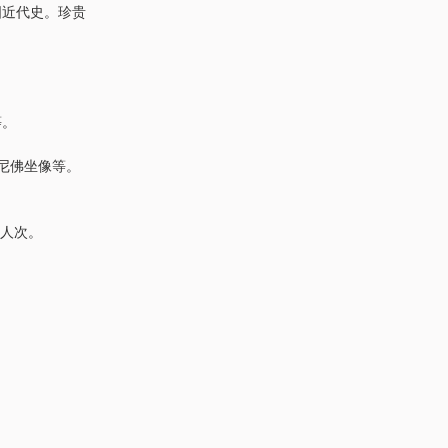
国近代史。珍贵
。
等。
尼佛坐像等。
万人次。