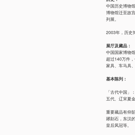
中国历史博物馆
博物馆迁至故宫
列展。
2003年，历
展厅及藏品：
中国国家博物馆
超过140万件
家具、车马具
基本陈列：
「古代中国」：
五代、辽宋夏金
重要藏品有仰
琊刻石，东汉
皇后凤冠等。