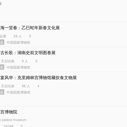
去
四海一堂春：乙巳蛇年新春文化展
设展
29 人
5
展览
中国国家博物馆
万古长歌：湖南史前文明图卷展
2 天后结束
9 人
5
展览
中国国家博物馆
俄宴风华：克里姆林宫博物馆藏饮食文物展
5 天后结束
96 人
4
展览
中国国家博物馆
故宫博物院
e palace museum
16248
5