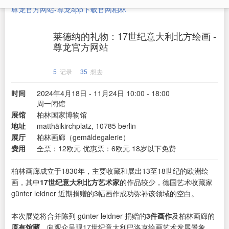
尊龙官方网站-尊龙app下载官网
柏林
莱德纳的礼物：17世纪意大利北方绘画 -
尊龙官方网站
5
记录
35
想去
时间
2024年4月18日 - 11月24日 10:00 - 18:00
周一闭馆
展馆
柏林国家博物馆
地址
matthäikirchplatz, 10785 berlin
展厅
柏林画廊（gemäldegalerie）
费用
全票：12欧元 优惠票：6欧元 18岁以下免费
柏林画廊成立于1830年，主要收藏和展出13至18世纪的欧洲绘
画，其中
17世纪意大利北方艺术家
的作品较少，德国艺术收藏家
günter leidner 近期捐赠的3幅画作成功弥补该领域的空白。
本次展览将合并陈列 günter leidner 捐赠的
3件画作
及柏林画廊的
原有馆藏
，向观众呈现17世纪意大利巴洛克绘画艺术发展景象。