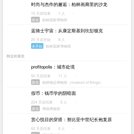
时尚与杰作的邂逅：柏林画廊里的沙龙
15 天后结束
1 人
-
展览
柏林国家博物馆
蓝骑士宇宙：从康定斯基到坎彭顿克
20 天后开始
8 人
-
未开始
柏林国家博物馆
附近的展览
profitopolis：城市处境
50 天后结束
11 人
-
展览
柏林物品博物馆（museum of things）
假币：钱币学的阴暗面
224 天后结束
5 人
-
展览
博德博物馆
赏心悦目的穿搭：努比亚中世纪长袍复原
62 天后结束
0 人
-