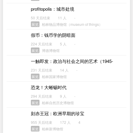
profitopolis：城市处境
50 天后结束
11 人
-
展览
柏林物品博物馆（museum of things）
假币：钱币学的阴暗面
224 天后结束
5 人
-
展览
博德博物馆
一触即发：政治与社会之间的艺术（1945-
2000）
231 天后结束
14 人
-
展览
柏林国家博物馆
恐龙！大蜥蜴时代
294 天后结束
9 人
-
展览
柏林自然历史博物馆
刻赤王冠：欧洲早期的珍宝
955 天后结束
172 人
4
展览
柏林新博物馆