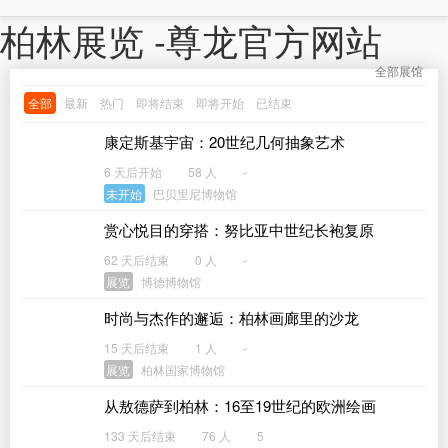
柏林展览 -尊龙官方网站
全部展馆
全部
最新
热门
即将结束
即将开始
已结束
康定斯基宇宙：20世纪几何抽象艺术
6 天后开始
58 人
-
未开始
巴贝里尼博物馆
赏心悦目的穿搭：努比亚中世纪长袍复原
62 天后结束
0 人
-
展览
博德博物馆
时尚与杰作的邂逅：柏林画廊里的沙龙
15 天后结束
1 人
-
展览
柏林国家博物馆
从敖德萨到柏林：16至19世纪的欧洲绘画
133 天后结束
76 人
5